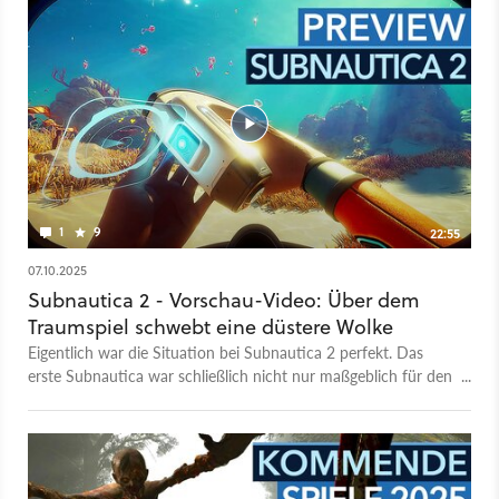
1
9
22:55
07.10.2025
Subnautica 2 - Vorschau-Video: Über dem
Traumspiel schwebt eine düstere Wolke
Eigentlich war die Situation bei Subnautica 2 perfekt. Das
erste Subnautica war schließlich nicht nur maßgeblich für den
Survival-Crafting-Hype der letzten Dekade mitverantwortlich,
sondern gilt, trotz seines Alters von inzwischen fast elf Jahren,
vielen immer noch als eines der besten oder vielleicht sogar als
das beste Spiel seines Genres. Und die Fortsetzung sollte jetzt
einfach da weitermachen, wo das Original aufhörte. Diesmal