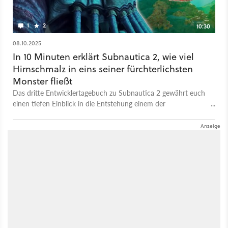
Ozeans, und - noch gruseliger - die des Unternehmensrechts.
1
2
10:30
08.10.2025
In 10 Minuten erklärt Subnautica 2, wie viel
Hirnschmalz in eins seiner fürchterlichsten
Monster fließt
Das dritte Entwicklertagebuch zu Subnautica 2 gewährt euch
einen tiefen Einblick in die Entstehung einem der
atemberaubenden neuen Leviathane. Diese riesigen
Unterwassertitanen gehören zu den furchterregendsten
Kreaturen, die ihr in der Unterwasserwelt des neuen
Survivalspiels treffen könnt. Im Video zeigen euch Visual
Development Lead Cory Strader, Lead Character Artist
Marcelo Figueredo und Principal Animator Colin Knueppel,
wie der sogenannte Collector von der allerersten
Konzeptzeichnung über das Charaktermodell und die
Animation bis hin zur Implementierung im Spiel entstand.
Preview: Was Subnautica 2 anders macht und wieso das
nebensächlich geworden ist Subnautica 2 soll noch 2026