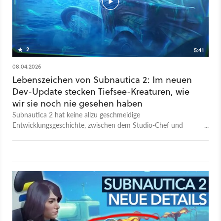
2
5:41
08.04.2026
Lebenszeichen von Subnautica 2: Im neuen
Dev-Update stecken Tiefsee-Kreaturen, wie
wir sie noch nie gesehen haben
Subnautica 2 hat keine allzu geschmeidige
Entwicklungsgeschichte, zwischen dem Studio-Chef und
Publisher Krafton knirscht es schon länger gewaltig. Dennoch
scheint das eigentliche Spiel recht gut voranzukommen. Im
neuen Entwickler-Tagebuch stellt sich Level Designer Artyom
O'Rielly vor und erklärt, warum er persönlich die Ozeane so
liebt und wie er das Gefühl ihrer geheimnisvollen Tiefen im
Survival-Spiel einfangen will. Natürlich spielen unheimliche
und faszinierende Unterwasser-Kreaturen wieder eine
tragende Rolle. Ob die Leviathane diesmal noch größer
ausfallen? Hilfe. Ein genaues Release-Datum für Subnautica 2