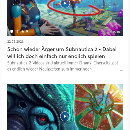
steht noch nicht fest. Im Mai 2026 soll der Early Access
starten.
13
9
16:18
22.03.2026
Schon wieder Ärger um Subnautica 2 - Dabei
will ich doch einfach nur endlich spielen
Subnautica 2-Videos sind aktuell immer Drama. Einerseits gibt
es endlich wieder Neuigkeiten zum immer noch
meistgewünschten Spiel auf Steam, neues Gameplay mit
Basenbau, dem Tadpole und Multiplayer und Koop. Und sogar
schon schon das ein oder andere Storydetail. Aber im
Hintergrund lauert immer dieser riesige Rechtsstreit um den
Early Access und die drei Studiogründer, die vom Publisher
rausgekickt wurden. Der ist jetzt zu Ende, und mit der
Nachricht über das Ende des Rechtsstreits kam auch endlich
ein Releasedatum für den Early Access im Mai, aber das ist
jetzt auch irgendwie nicht ganz richtig. Es ist kompliziert. Also
rede ich in diesem Video über beides. Die Schrecken des