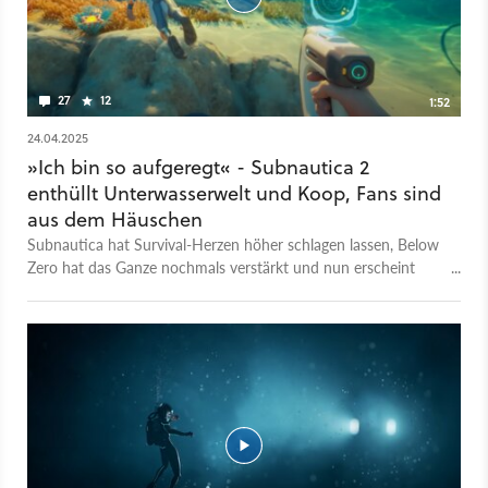
auf die wir am wenigsten warten müssen und enden mit
denen, die noch kein festes Release-Datum haben. Los geht’s
mit 30 Spiele-Highlights in der zweiten Jahreshälfte 2025.
27
12
1:52
24.04.2025
»Ich bin so aufgeregt« - Subnautica 2
enthüllt Unterwasserwelt und Koop, Fans sind
aus dem Häuschen
Subnautica hat Survival-Herzen höher schlagen lassen, Below
Zero hat das Ganze nochmals verstärkt und nun erscheint
noch 2025 der offizielle zweite Teil des atmosphärischen
Unterwasser-Spiels im Early Access. Mit dem obigen
Entwickler-Vlog enthüllen die Macher nun auch die ersten
Gameplay-Szenen. Offensichtlich ist das User Interface
überarbeitet worden, unter anderem befindet sich die
Sauerstoff-Anzeige nun in der rechten oberen Ecke. Außerdem
sieht man weitere Taucher, Subnautica 2 bietet nämlich
erstmals einen offiziellen Koop-Modus für bis zu vier Spieler
an. Am Ende fragt der Lead Designer Anthony Gallegos die