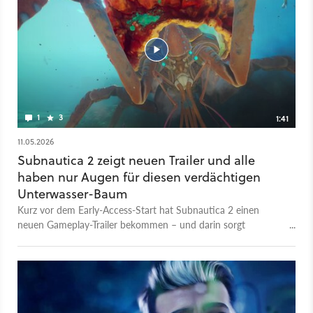
euch sieben Minuten von unserer über dreistündigen
Multiplayer-Session, während der wir zahlreiche Abenteuer
erlebt, Labore und Wracks erforscht und fiesen Raubfischen
ausgewichen sind. Mal mit mehr und mal mit weniger viel
Erfolg. Subnautica 2 ist am 14. Mai 2026 auf Steam, im Epic
Store und auf der Xbox Series X|S in den Early-Access
gestartet. Über Veröffentlichungen auf Playstation 5 oder
Nintendo Switch 2 ist aktuell noch nichts bekannt. Der Early-
1
3
1:41
Access soll mindestens zwei Jahre andauern.
11.05.2026
Subnautica 2 zeigt neuen Trailer und alle
haben nur Augen für diesen verdächtigen
Unterwasser-Baum
Kurz vor dem Early-Access-Start hat Subnautica 2 einen
neuen Gameplay-Trailer bekommen – und darin sorgt
ausgerechnet ein riesiger Unterwasser-Baum für besonders
viel Aufmerksamkeit. Viele Fans wollen natürlich sofort dorthin
schwimmen, obwohl genau das vermutlich eine ganz
furchtbare Idee ist. Mehr dazu lest ihr hier: Subnautica 2
warnt kurz vor dem Start vor dem sicheren Tod und die Fans
so: »Ich schwimm da direkt hin«