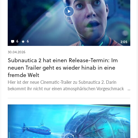
6
6
2:05
30.04.2026
Subnautica 2 hat einen Release-Termin: Im
neuen Trailer geht es wieder hinab in eine
fremde Welt
Hier ist der neue Cinematic-Trailer zu Subnautica 2. Darin
bekommt ihr nicht nur einen atmosphärischen Vorgeschmack
auf die fremde Unterwasserwelt, sondern auch einen neuen
Leviathan zu sehen. Der Release erfolgt am 14. Mai. Mehr
dazu erfahrt ihr in unserem Entwickler-Interview: Subnautica
2 hat endlich ein Release-Datum – und nach all den
Skandalen ist meine größte Sorge plötzlich vom Tisch