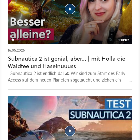
4
1:10:02
16.05.2026
Subnautica 2 ist genial, aber... | mit Holla die
Waldfee und Haselnuuuss ​
Subnautica 2 ist endlich da! 🌊 Wir sind zum Start des Early
Access auf dem neuen Planeten abgetaucht und ziehen ein
erstes Fazit. Gemeinsam mit Magdalena, Haselnuuuss und
Holla die Waldfee spricht Lea über die atemberaubende
Unreal Engine 5 Welt, den neuen Koop-Modus und die neuen
Features. Warum die Story aktuell noch nicht komplett
überzeugt, wieso das neue "Bio-Bett"-Klonen die Immersion
beeinflusst und ob man dem Spiel das Krafton-Drama im
Hintergrund anmerkt, erfahrt ihr in diesem Talk! Lohnt sich der
Early Access für 29,99€ schon jetzt oder solltet ihr lieber auf
Version 1.0 warten? Schreibt eure eigene Meinung gerne in die