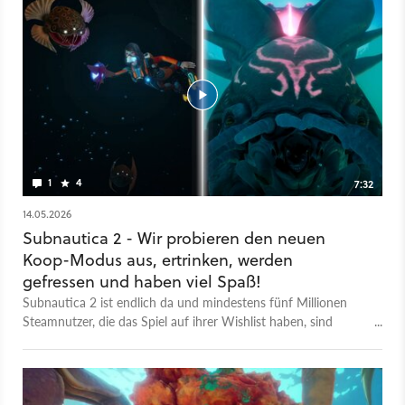
1
4
7:32
14.05.2026
Subnautica 2 - Wir probieren den neuen
Koop-Modus aus, ertrinken, werden
gefressen und haben viel Spaß!
Subnautica 2 ist endlich da und mindestens fünf Millionen
Steamnutzer, die das Spiel auf ihrer Wishlist haben, sind
neugierig, wie es denn nun geworden ist. Wir haben die Early-
Access-Version bereits durchgespielt und stellen sie euch in
unserem kritischen Test ausführlich vor. Neu mit dabei ist
erstmalig auch ein Koop-Modus. In diesem Video zeigen wir