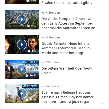
4:09
Rivalen heran - ab sofort gibt's
sogar eine richtige Beschwörer-
Klasse
vor 5 Stunden
Die Gilde: Europa 1410 heizt vor
dem Early Access im September
1:40
nochmal die Mittelalter-Essen an
vor 5 Stunden
Gothic Remake: Neue Inhalte
kommen! Fotomodus, Marvin-
3:13
Mode und mehr bestätigt
vor 7 Stunden
Die bittere Wahrheit über AAA-
Spiele
26:22
vor 10 Stunden
8 Jahre nach Release haut uns
Assassin's Creed Odyssey immer
14:45
noch um - Und ist jetzt sogar
besser!