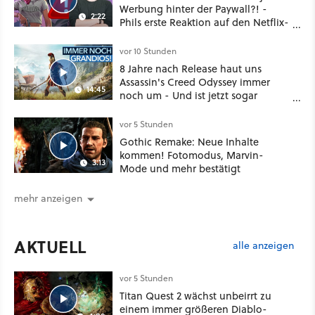
Werbung hinter der Paywall?! -
2:22
Phils erste Reaktion auf den Netflix-
Deal
vor 10 Stunden
8 Jahre nach Release haut uns
Assassin's Creed Odyssey immer
14:45
noch um - Und ist jetzt sogar
besser!
vor 5 Stunden
Gothic Remake: Neue Inhalte
kommen! Fotomodus, Marvin-
3:13
Mode und mehr bestätigt
mehr anzeigen
AKTUELL
alle anzeigen
vor 5 Stunden
Titan Quest 2 wächst unbeirrt zu
einem immer größeren Diablo-