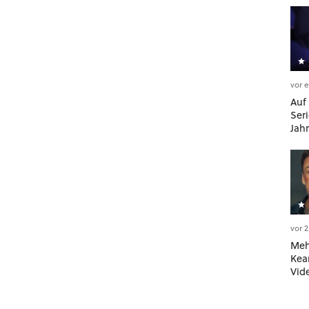
vor 
Auf
Ser
Jahr
Ab s
Nin
Disn
vor 
Meh
Kea
Vide
offi
neu