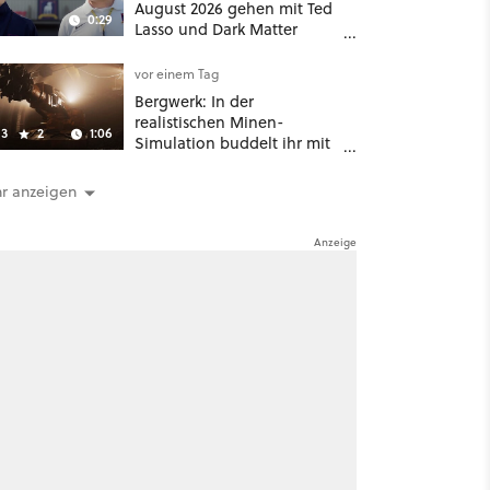
August 2026 gehen mit Ted
0:29
Lasso und Dark Matter
gleich zwei große Serien-
Highlights weiter
vor einem Tag
Bergwerk: In der
realistischen Minen-
3
2
1:06
Simulation buddelt ihr mit
dicken Maschinen
möglichst vorsichtig Kohle
r anzeigen
aus