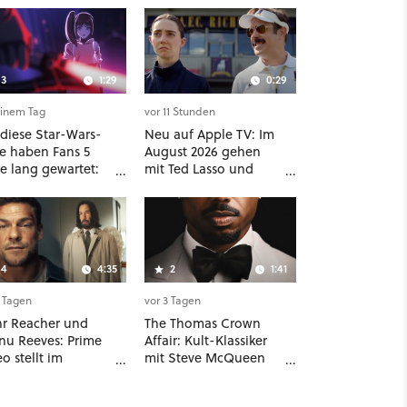
3
1:29
0:29
einem Tag
vor 11 Stunden
 diese Star-Wars-
Neu auf Apple TV: Im
ie haben Fans 5
August 2026 gehen
e lang gewartet:
mit Ted Lasso und
ofort läuft The
Dark Matter gleich
th Jedi im Abo bei
zwei große Serien-
ey Plus
Highlights weiter
4
4:35
2
1:41
2 Tagen
vor 3 Tagen
r Reacher und
The Thomas Crown
nu Reeves: Prime
Affair: Kult-Klassiker
o stellt im
mit Steve McQueen
ziellen Trailer die
wird zum zweiten Mal
en Filme und
neu aufgelegt,