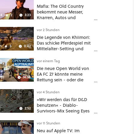
Mafia: The Old Country
bekommt neue Messer,
4
2
3:23
Knarren, Autos und
Aufgaben - Der erste DLC
hat mehr dabei als nur
vor 2 Stunden
Story
Die Legende von Khiimori:
Das schicke Pferdespiel mit
1
3
0:42
Mittelalter-Setting und
Unreal-Grafik wird jetzt
noch größer und
vor einem Tag
gefährlicher
Die neue Open World von
EA FC 27 könnte meine
20
14:38
Rettung sein - oder die
komplette Hölle!
vor 4 Stunden
»Wir werden das für D&D
benutzen« - Diablo-
2:52
Survivors-Mix Seeing Eyes
hat ein überraschend
nützliches Map-Tool
vor 11 Stunden
Neu auf Apple TV: Im