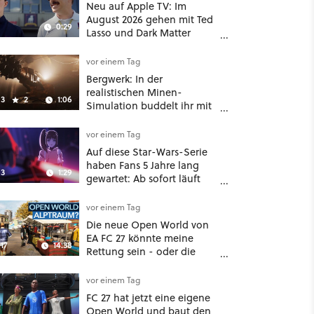
Neu auf Apple TV: Im
August 2026 gehen mit Ted
0:29
Lasso und Dark Matter
gleich zwei große Serien-
Highlights weiter
vor einem Tag
Bergwerk: In der
realistischen Minen-
3
2
1:06
Simulation buddelt ihr mit
dicken Maschinen
möglichst vorsichtig Kohle
vor einem Tag
aus
Auf diese Star-Wars-Serie
haben Fans 5 Jahre lang
3
1:29
gewartet: Ab sofort läuft
The Ninth Jedi im Abo bei
Disney Plus
vor einem Tag
Die neue Open World von
EA FC 27 könnte meine
17
14:38
Rettung sein - oder die
komplette Hölle!
vor einem Tag
FC 27 hat jetzt eine eigene
Open World und baut den