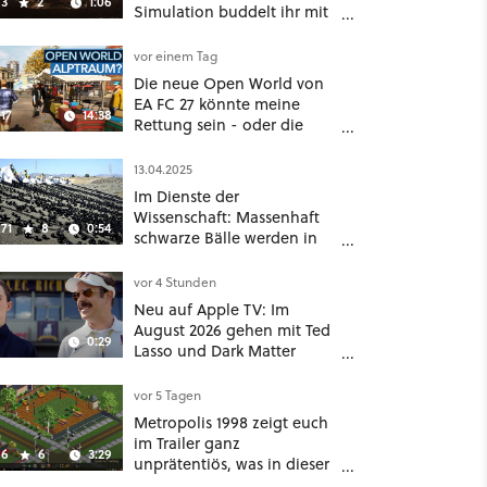
3
2
1:06
Simulation buddelt ihr mit
dicken Maschinen
möglichst vorsichtig Kohle
vor einem Tag
aus
Die neue Open World von
EA FC 27 könnte meine
17
14:38
Rettung sein - oder die
komplette Hölle!
13.04.2025
Im Dienste der
Wissenschaft: Massenhaft
71
8
0:54
schwarze Bälle werden in
ein Wasserreservoir
geschüttet
vor 4 Stunden
Neu auf Apple TV: Im
August 2026 gehen mit Ted
0:29
Lasso und Dark Matter
gleich zwei große Serien-
Highlights weiter
vor 5 Tagen
Metropolis 1998 zeigt euch
im Trailer ganz
6
6
3:29
unprätentiös, was in dieser
Städtebausimulation alles