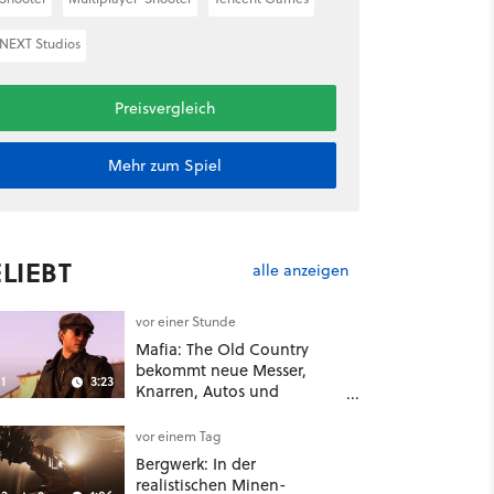
NEXT Studios
Preisvergleich
Mehr zum Spiel
LIEBT
alle anzeigen
vor einer Stunde
Mafia: The Old Country
bekommt neue Messer,
1
3:23
Knarren, Autos und
Aufgaben - Der erste DLC
hat mehr dabei als nur
vor einem Tag
Story
Bergwerk: In der
realistischen Minen-