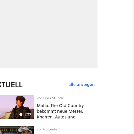
KTUELL
alle anzeigen
vor einer Stunde
Mafia: The Old Country
bekommt neue Messer,
1
3:23
Knarren, Autos und
Aufgaben - Der erste DLC
hat mehr dabei als nur
vor 4 Stunden
Story