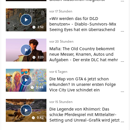
vorsichtig Kohle aus
vor 17 Stunden
»Wir werden das für D&D
benutzen« - Diablo-Survivors-Mix
2:52
Seeing Eyes hat ein überraschend
nützliches Map-Tool
vor 20 Stunden
Mafia: The Old Country bekommt
neue Messer, Knarren, Autos und
3:23
Aufgaben - Der erste DLC hat mehr
dabei als nur Story
vor 6 Tagen
Die Map von GTA 6 jetzt schon
erkunden? In unserer ersten Folge
51:44
Vice City Live schindet ein
Community-Großprojekt mächtig
Eindruck
vor 15 Stunden
Die Legende von Khiimori: Das
schicke Pferdespiel mit Mittelalter-
0:42
Setting und Unreal-Grafik wird jetzt
noch größer und gefährlicher