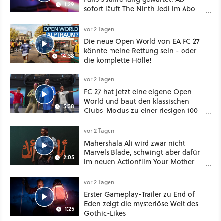
1:29
sofort läuft The Ninth Jedi im Abo
bei Disney Plus
vor 2 Tagen
Die neue Open World von EA FC 27
könnte meine Rettung sein - oder
14:38
die komplette Hölle!
vor 2 Tagen
FC 27 hat jetzt eine eigene Open
World und baut den klassischen
5:38
Clubs-Modus zu einer riesigen 100-
Spieler-Sandbox aus
vor 2 Tagen
Mahershala Ali wird zwar nicht
Marvels Blade, schwingt aber dafür
2:05
im neuen Actionfilm Your Mother
Your Mother Your Mother das
Schwert
vor 2 Tagen
Erster Gameplay-Trailer zu End of
Eden zeigt die mysteriöse Welt des
1:25
Gothic-Likes