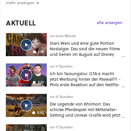
mehr anzeigen
AKTUELL
alle anzeigen
vor einer Minute
Stars Wars und eine gute Portion
Nostalgie: Das sind die neuen Filme
1:38
und Serien im August auf Disney
Plus
vor 11 Stunden
Ich bin fassungslos: GTA 6 macht
jetzt Werbung hinter der Paywall?! -
2:22
Phils erste Reaktion auf den Netflix-
Deal
vor 15 Stunden
Die Legende von Khiimori: Das
schicke Pferdespiel mit Mittelalter-
0:42
Setting und Unreal-Grafik wird jetzt
noch größer und gefährlicher
vor 17 Stunden