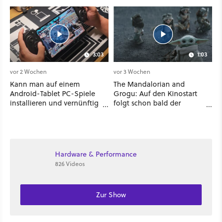
3:03
1:03
vor 2 Wochen
vor 3 Wochen
Kann man auf einem
The Mandalorian and
Android-Tablet PC-Spiele
Grogu: Auf den Kinostart
installieren und vernünftig
folgt schon bald der
spielen? Ich habe es mit 7
Streaming-Release - wann
verschiedenen Titeln
ihr den Star-Wars-Film
ausprobiert
zuhause schauen könnt
Hardware & Performance
826 Videos
Zur Show