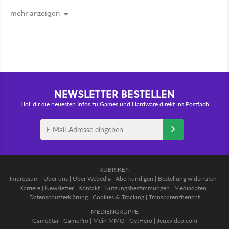
mehr anzeigen
NEWSLETTER BESTELLEN
Hol' dir die neuesten Infos zu Games und Hardware direkt ins Postfach
RUBRIKEN
Impressum
|
Über uns
|
Über Webedia
|
Abo kündigen
|
Bestellung widerrufen
|
Karriere
|
Newsletter
|
Kontakt
|
Nutzungsbestimmungen
|
Mediadaten
|
Datenschutzerklärung
|
Cookies & Tracking
|
Transparenzbericht
MEDIENGRUPPE
GameStar
|
GamePro
|
Mein MMO
|
GetHero
|
Jeuxvideo.com