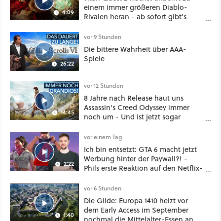
einem immer größeren Diablo-
4:09
Rivalen heran - ab sofort gibt's
sogar eine richtige Beschwörer-
Klasse
vor 9 Stunden
Die bittere Wahrheit über AAA-
Spiele
26:22
vor 12 Stunden
8 Jahre nach Release haut uns
Assassin's Creed Odyssey immer
14:45
noch um - Und ist jetzt sogar
besser!
vor einem Tag
Ich bin entsetzt: GTA 6 macht jetzt
Werbung hinter der Paywall?! -
2:22
Phils erste Reaktion auf den Netflix-
Deal
vor 6 Stunden
Die Gilde: Europa 1410 heizt vor
dem Early Access im September
1:40
nochmal die Mittelalter-Essen an