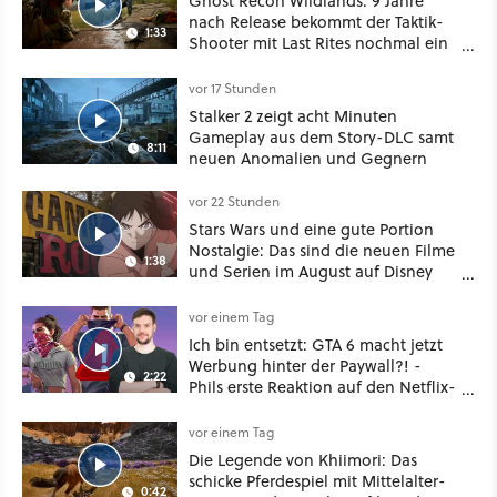
Ghost Recon Wildlands: 9 Jahre
nach Release bekommt der Taktik-
1:33
Shooter mit Last Rites nochmal ein
dickes Update
vor 17 Stunden
Stalker 2 zeigt acht Minuten
Gameplay aus dem Story-DLC samt
8:11
neuen Anomalien und Gegnern
vor 22 Stunden
Stars Wars und eine gute Portion
Nostalgie: Das sind die neuen Filme
1:38
und Serien im August auf Disney
Plus
vor einem Tag
Ich bin entsetzt: GTA 6 macht jetzt
Werbung hinter der Paywall?! -
2:22
Phils erste Reaktion auf den Netflix-
Deal
vor einem Tag
Die Legende von Khiimori: Das
schicke Pferdespiel mit Mittelalter-
0:42