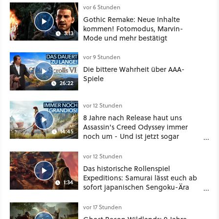
vor 6 Stunden
Gothic Remake: Neue Inhalte
kommen! Fotomodus, Marvin-
3:13
Mode und mehr bestätigt
vor 9 Stunden
Die bittere Wahrheit über AAA-
Spiele
26:22
vor 12 Stunden
8 Jahre nach Release haut uns
Assassin's Creed Odyssey immer
14:45
noch um - Und ist jetzt sogar
besser!
vor 12 Stunden
Das historische Rollenspiel
Expeditions: Samurai lässt euch ab
1:34
sofort japanischen Sengoku-Ära
aufmischen - wahlweise mit Gewalt
oder Diplomatie
vor 17 Stunden