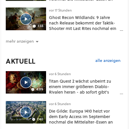
vor 17 Stunden
Ghost Recon Wildlands: 9 Jahre
nach Release bekommt der Taktik-
1:33
Shooter mit Last Rites nochmal ein
dickes Update
mehr anzeigen
AKTUELL
alle anzeigen
vor 6 Stunden
Titan Quest 2 wächst unbeirrt zu
einem immer größeren Diablo-
4:09
Rivalen heran - ab sofort gibt's
sogar eine richtige Beschwörer-
Klasse
vor 6 Stunden
Die Gilde: Europa 1410 heizt vor
dem Early Access im September
1:40
nochmal die Mittelalter-Essen an