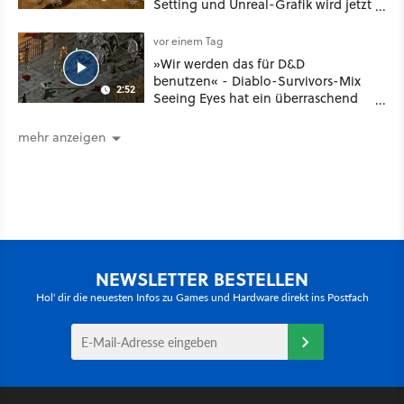
Setting und Unreal-Grafik wird jetzt
noch größer und gefährlicher
vor einem Tag
»Wir werden das für D&D
benutzen« - Diablo-Survivors-Mix
2:52
Seeing Eyes hat ein überraschend
nützliches Map-Tool
mehr anzeigen
NEWSLETTER BESTELLEN
Hol' dir die neuesten Infos zu Games und Hardware direkt ins Postfach