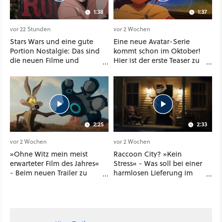
1:38
1:37
vor 22 Stunden
vor 2 Wochen
Stars Wars und eine gute
Eine neue Avatar-Serie
Portion Nostalgie: Das sind
kommt schon im Oktober!
die neuen Filme und
Hier ist der erste Teaser zu
Serien im August auf
Seven Havens auf
Disney Plus
Paramount Plus
2:25
2:33
vor 2 Wochen
vor 2 Wochen
»Ohne Witz mein meist
Raccoon City? »Kein
erwarteter Film des Jahres«
Stress« - Was soll bei einer
- Beim neuen Trailer zu
harmlosen Lieferung im
Coyote vs. ACME denkt so
neuen Resident-Evil-
mancher Kino-Fan gar
Kinofilm schon
nicht mehr an Avengers
schiefgehen ...
oder Dune