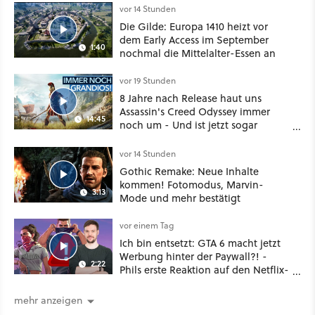
Klasse
vor 14 Stunden
Die Gilde: Europa 1410 heizt vor
dem Early Access im September
1:40
nochmal die Mittelalter-Essen an
vor 19 Stunden
8 Jahre nach Release haut uns
Assassin's Creed Odyssey immer
14:45
noch um - Und ist jetzt sogar
besser!
vor 14 Stunden
Gothic Remake: Neue Inhalte
kommen! Fotomodus, Marvin-
3:13
Mode und mehr bestätigt
vor einem Tag
Ich bin entsetzt: GTA 6 macht jetzt
Werbung hinter der Paywall?! -
2:22
Phils erste Reaktion auf den Netflix-
Deal
mehr anzeigen