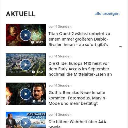
AKTUELL
alle anzeigen
vor 14 Stunden
Titan Quest 2 wächst unbeirrt zu
einem immer größeren Diablo-
4:09
Rivalen heran - ab sofort gibt's
sogar eine richtige Beschwörer-
Klasse
vor 14 Stunden
Die Gilde: Europa 1410 heizt vor
dem Early Access im September
1:40
nochmal die Mittelalter-Essen an
vor 14 Stunden
Gothic Remake: Neue Inhalte
kommen! Fotomodus, Marvin-
3:13
Mode und mehr bestätigt
vor 16 Stunden
Die bittere Wahrheit über AAA-
Spiele