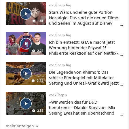
vor einem Tag
Stars Wars und eine gute Portion
Nostalgie: Das sind die neuen Filme
1:38
und Serien im August auf Disney
Plus
vor einem Tag
Ich bin entsetzt: GTA 6 macht jetzt
Werbung hinter der Paywall?! -
2:22
Phils erste Reaktion auf den Netflix-
Deal
vor einem Tag
Die Legende von Khiimori: Das
schicke Pferdespiel mit Mittelalter-
0:42
Setting und Unreal-Grafik wird jetzt
noch größer und gefährlicher
vor 2 Tagen
»Wir werden das für D&D
benutzen« - Diablo-Survivors-Mix
2:52
Seeing Eyes hat ein überraschend
nützliches Map-Tool
mehr anzeigen