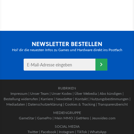
NEWSLETTER BESTELLEN
Hol' dir die neuesten Infos zu Games und Hardware direkt ins Postfach
RUBRIKEN
Impressum
|
Unser Team
|
Unser Kodex
|
Über Webedia
|
Abo kündigen
|
Bestellung widerrufen
|
Karriere
|
Newsletter
|
Kontakt
|
Nutzungsbestimmungen
|
Mediadaten
|
Datenschutzerklärung
|
Cookies & Tracking
|
Transparenzbericht
MEDIENGRUPPE
GameStar
|
GamePro
|
Mein MMO
|
GetHero
|
Jeuxvideo.com
SOCIAL MEDIA
Twitter
|
Facebook
|
Instagram
|
TikTok
|
WhatsApp