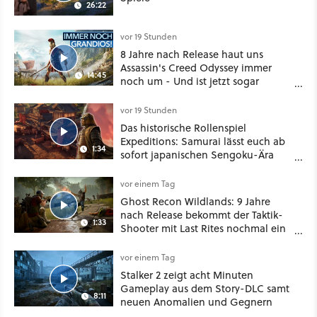
26:22
vor 19 Stunden
8 Jahre nach Release haut uns
Assassin's Creed Odyssey immer
14:45
noch um - Und ist jetzt sogar
besser!
vor 19 Stunden
Das historische Rollenspiel
Expeditions: Samurai lässt euch ab
1:34
sofort japanischen Sengoku-Ära
aufmischen - wahlweise mit Gewalt
oder Diplomatie
vor einem Tag
Ghost Recon Wildlands: 9 Jahre
nach Release bekommt der Taktik-
1:33
Shooter mit Last Rites nochmal ein
dickes Update
vor einem Tag
Stalker 2 zeigt acht Minuten
Gameplay aus dem Story-DLC samt
8:11
neuen Anomalien und Gegnern