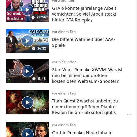
vor 2 Stunden
GTA 6 könnte jahrelange Arbeit
vernichten: So viel Arbeit steckt
29:54
hinter GTA Roleplay
vor einem Tag
Die bittere Wahrheit über AAA-
Spiele
26:22
vor 19 Stunden
Star-Wars-Remake XWVM: Was ist
neu bei einem der größten
13:48
kostenlosen Weltraum-Shooter?
vor einem Tag
Titan Quest 2 wächst unbeirrt zu
einem immer größeren Diablo-
4:09
Rivalen heran - ab sofort gibt's
sogar eine richtige Beschwörer-
Klasse
vor einem Tag
Gothic Remake: Neue Inhalte