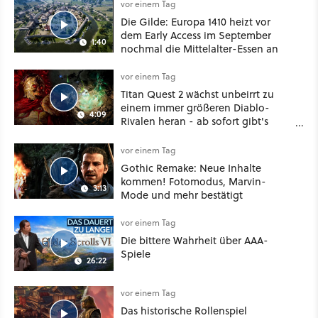
vor einem Tag
Die Gilde: Europa 1410 heizt vor
dem Early Access im September
1:40
nochmal die Mittelalter-Essen an
vor einem Tag
Titan Quest 2 wächst unbeirrt zu
einem immer größeren Diablo-
4:09
Rivalen heran - ab sofort gibt's
sogar eine richtige Beschwörer-
Klasse
vor einem Tag
Gothic Remake: Neue Inhalte
kommen! Fotomodus, Marvin-
3:13
Mode und mehr bestätigt
vor einem Tag
Die bittere Wahrheit über AAA-
Spiele
26:22
vor einem Tag
Das historische Rollenspiel