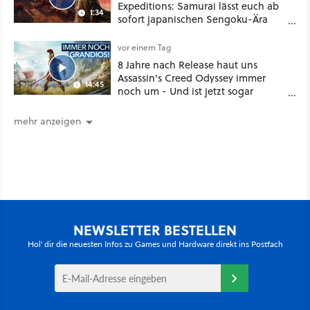
Expeditions: Samurai lässt euch ab
1:34
sofort japanischen Sengoku-Ära
aufmischen - wahlweise mit Gewalt
oder Diplomatie
vor einem Tag
8 Jahre nach Release haut uns
Assassin's Creed Odyssey immer
14:45
noch um - Und ist jetzt sogar
besser!
mehr anzeigen
NEWSLETTER BESTELLEN
Hol' dir die neuesten Infos zu Games und Hardware direkt ins Postfach