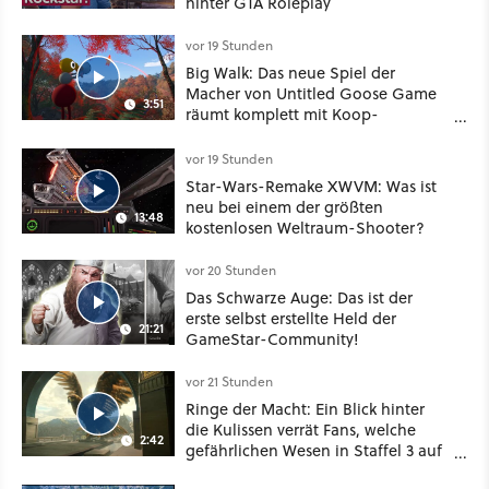
hinter GTA Roleplay
vor 19 Stunden
Big Walk: Das neue Spiel der
Macher von Untitled Goose Game
3:51
räumt komplett mit Koop-
Konventionen auf
vor 19 Stunden
Star-Wars-Remake XWVM: Was ist
neu bei einem der größten
13:48
kostenlosen Weltraum-Shooter?
vor 20 Stunden
Das Schwarze Auge: Das ist der
erste selbst erstellte Held der
21:21
GameStar-Community!
vor 21 Stunden
Ringe der Macht: Ein Blick hinter
die Kulissen verrät Fans, welche
2:42
gefährlichen Wesen in Staffel 3 auf
sie warten