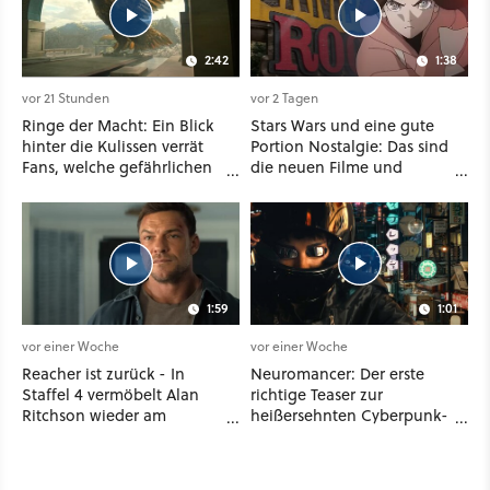
2:42
1:38
vor 21 Stunden
vor 2 Tagen
Ringe der Macht: Ein Blick
Stars Wars und eine gute
hinter die Kulissen verrät
Portion Nostalgie: Das sind
Fans, welche gefährlichen
die neuen Filme und
Wesen in Staffel 3 auf sie
Serien im August auf
warten
Disney Plus
1:59
1:01
vor einer Woche
vor einer Woche
Reacher ist zurück - In
Neuromancer: Der erste
Staffel 4 vermöbelt Alan
richtige Teaser zur
Ritchson wieder am
heißersehnten Cyberpunk-
laufenden Band Verbrecher
Serie ist da - und wir
und legt sich sogar mit der
wissen auch endlich, wann
CIA an
sie startet