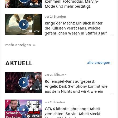
kommen! Fotomodus, Marvin-
3:13
Mode und mehr bestätigt
vor 21 Stunden
Ringe der Macht: Ein Blick hinter
die Kulissen verrät Fans, welche
2:42
gefährlichen Wesen in Staffel 3 auf
sie warten
mehr anzeigen
AKTUELL
alle anzeigen
vor 20 Minuten
Rollenspiel-Fans aufgepasst:
Angelic Dark Symphony kommt wie
1:38
aus dem Nichts und wirkt wie ein
Mix aus Baldur's Gate 3, XCOM und
Mass Effect
vor 2 Stunden
GTA 6 könnte jahrelange Arbeit
vernichten: So viel Arbeit steckt
29:54