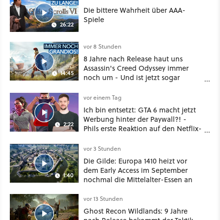
Die bittere Wahrheit über AAA-
Spiele
26:22
vor 8 Stunden
8 Jahre nach Release haut uns
Assassin's Creed Odyssey immer
14:45
noch um - Und ist jetzt sogar
besser!
vor einem Tag
Ich bin entsetzt: GTA 6 macht jetzt
Werbung hinter der Paywall?! -
2:22
Phils erste Reaktion auf den Netflix-
Deal
vor 3 Stunden
Die Gilde: Europa 1410 heizt vor
dem Early Access im September
1:40
nochmal die Mittelalter-Essen an
vor 13 Stunden
Ghost Recon Wildlands: 9 Jahre