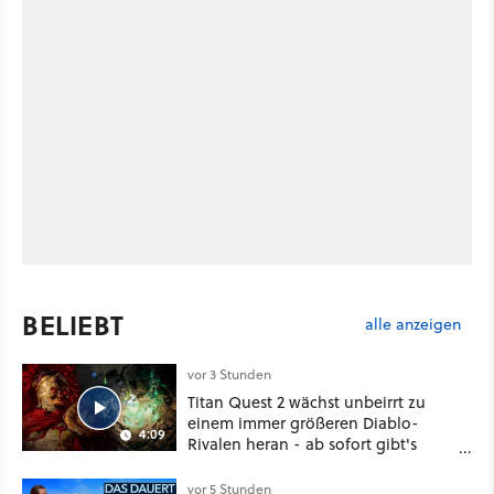
BELIEBT
alle anzeigen
vor 3 Stunden
Titan Quest 2 wächst unbeirrt zu
einem immer größeren Diablo-
4:09
Rivalen heran - ab sofort gibt's
sogar eine richtige Beschwörer-
Klasse
vor 5 Stunden