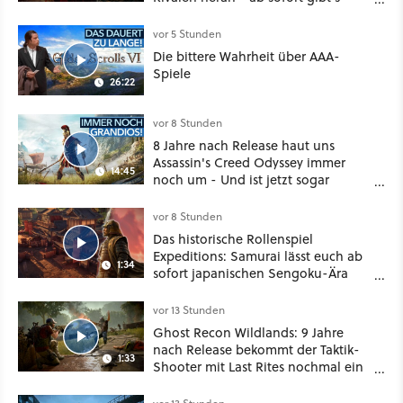
sogar eine richtige Beschwörer-
Klasse
vor 5 Stunden
Die bittere Wahrheit über AAA-
Spiele
26:22
vor 8 Stunden
8 Jahre nach Release haut uns
Assassin's Creed Odyssey immer
14:45
noch um - Und ist jetzt sogar
besser!
vor 8 Stunden
Das historische Rollenspiel
Expeditions: Samurai lässt euch ab
1:34
sofort japanischen Sengoku-Ära
aufmischen - wahlweise mit Gewalt
oder Diplomatie
vor 13 Stunden
Ghost Recon Wildlands: 9 Jahre
nach Release bekommt der Taktik-
1:33
Shooter mit Last Rites nochmal ein
dickes Update