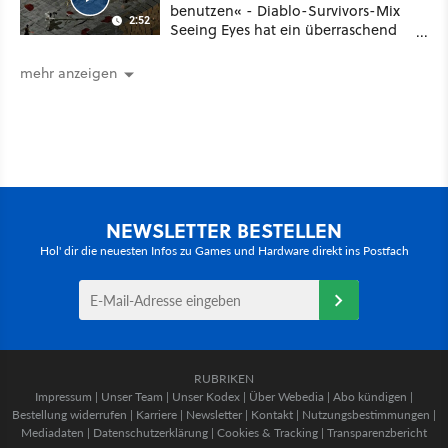
benutzen« - Diablo-Survivors-Mix
2:52
Seeing Eyes hat ein überraschend
nützliches Map-Tool
mehr anzeigen
NEWSLETTER BESTELLEN
Hol' dir die neuesten Infos zu Games und Hardware direkt ins Postfach
RUBRIKEN
Impressum
|
Unser Team
|
Unser Kodex
|
Über Webedia
|
Abo kündigen
|
Bestellung widerrufen
|
Karriere
|
Newsletter
|
Kontakt
|
Nutzungsbestimmungen
|
Mediadaten
|
Datenschutzerklärung
|
Cookies & Tracking
|
Transparenzbericht