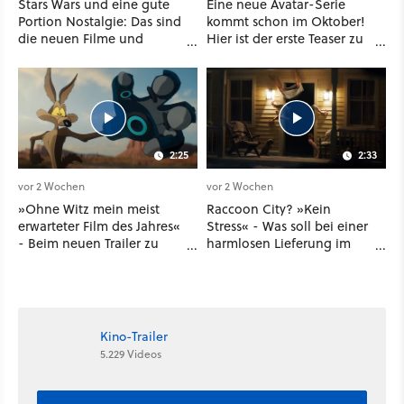
Stars Wars und eine gute
Eine neue Avatar-Serie
Portion Nostalgie: Das sind
kommt schon im Oktober!
die neuen Filme und
Hier ist der erste Teaser zu
Serien im August auf
Seven Havens auf
Disney Plus
Paramount Plus
2:25
2:33
vor 2 Wochen
vor 2 Wochen
»Ohne Witz mein meist
Raccoon City? »Kein
erwarteter Film des Jahres«
Stress« - Was soll bei einer
- Beim neuen Trailer zu
harmlosen Lieferung im
Coyote vs. ACME denkt so
neuen Resident-Evil-
mancher Kino-Fan gar
Kinofilm schon
nicht mehr an Avengers
schiefgehen ...
oder Dune
Kino-Trailer
5.229 Videos