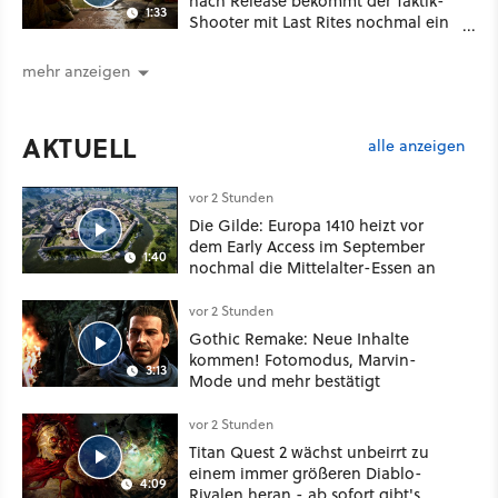
nach Release bekommt der Taktik-
1:33
Shooter mit Last Rites nochmal ein
dickes Update
mehr anzeigen
AKTUELL
alle anzeigen
vor 2 Stunden
Die Gilde: Europa 1410 heizt vor
dem Early Access im September
1:40
nochmal die Mittelalter-Essen an
vor 2 Stunden
Gothic Remake: Neue Inhalte
kommen! Fotomodus, Marvin-
3:13
Mode und mehr bestätigt
vor 2 Stunden
Titan Quest 2 wächst unbeirrt zu
einem immer größeren Diablo-
4:09
Rivalen heran - ab sofort gibt's