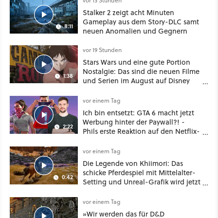
vor 13 Stunden
Stalker 2 zeigt acht Minuten
Gameplay aus dem Story-DLC samt
8:11
neuen Anomalien und Gegnern
vor 19 Stunden
Stars Wars und eine gute Portion
Nostalgie: Das sind die neuen Filme
1:38
und Serien im August auf Disney
Plus
vor einem Tag
Ich bin entsetzt: GTA 6 macht jetzt
Werbung hinter der Paywall?! -
2:22
Phils erste Reaktion auf den Netflix-
Deal
vor einem Tag
Die Legende von Khiimori: Das
schicke Pferdespiel mit Mittelalter-
0:42
Setting und Unreal-Grafik wird jetzt
noch größer und gefährlicher
vor einem Tag
»Wir werden das für D&D