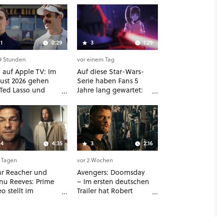
1
0:29
3
1:29
19 Stunden
vor einem Tag
 auf Apple TV: Im
Auf diese Star-Wars-
ust 2026 gehen
Serie haben Fans 5
 Ted Lasso und
Jahre lang gewartet:
k Matter gleich
Ab sofort läuft The
i große Serien-
Ninth Jedi im Abo bei
lights weiter
Disney Plus
4
4:35
3
2:16
2 Tagen
vor 2 Wochen
r Reacher und
Avengers: Doomsday
nu Reeves: Prime
– Im ersten deutschen
o stellt im
Trailer hat Robert
ziellen Trailer die
Downey Jr. plötzlich
en Filme und
eine neue Stimme