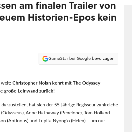
Ser
sen am finalen Trailer von
vor
neuem Historien-Epos kein
GameStar bei Google bevorzugen
 weit:
Christopher Nolan kehrt mit The Odyssey
die große Leinwand zurück!
arzustellen, hat sich der 55-jährige Regisseur zahlreiche
 (Odysseus), Anne Hathaway (Penelope), Tom Holland
son (Antinous) und Lupita Nyong'o (Helen)
–
um nur