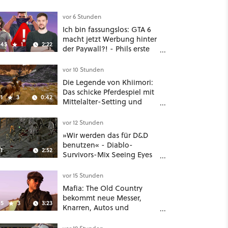
vor 6 Stunden
Ich bin fassungslos: GTA 6
macht jetzt Werbung hinter
45
1
2:22
der Paywall?! - Phils erste
Reaktion auf den Netflix-
Deal
vor 10 Stunden
Die Legende von Khiimori:
Das schicke Pferdespiel mit
1
3
0:42
Mittelalter-Setting und
Unreal-Grafik wird jetzt
noch größer und
vor 12 Stunden
gefährlicher
»Wir werden das für D&D
benutzen« - Diablo-
1
2:52
Survivors-Mix Seeing Eyes
hat ein überraschend
nützliches Map-Tool
vor 15 Stunden
Mafia: The Old Country
bekommt neue Messer,
5
3
3:23
Knarren, Autos und
Aufgaben - Der erste DLC
hat mehr dabei als nur