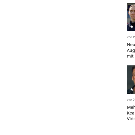
vor 
Neu
Aug
mit
Dar
zwe
High
vor 
Meh
Kea
Vide
offi
neu