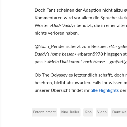
Doch Fans scheinen der Adaption nicht allzu 
Kommentaren wird vor allem die Sprache stark kr
Wörter
»Dad/Daddy«
benutzt, die in einer alt
nichts verloren haben.
@Noah_Pender scherzt zum Beispiel:
»Mir gefi
Daddy’s home besser.«
@baron5978 hingegen ste
passt:
»Mein Dad kommt nach Hause – großartige, 
Ob The Odyssey es letztendlich schafft, doch 
belehren, bleibt abzuwarten. Falls ihr wissen 
unserer Übersicht findet ihr
alle Highlights
der
Entertainment
Kino-Trailer
Kino
Video
Franzisk