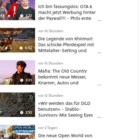
Ich bin fassungslos: GTA 6
macht jetzt Werbung hinter
45
1
2:22
der Paywall?! - Phils erste
Reaktion auf den Netflix-
Deal
vor 10 Stunden
Die Legende von Khiimori:
Das schicke Pferdespiel mit
1
3
0:42
Mittelalter-Setting und
Unreal-Grafik wird jetzt
noch größer und
vor 15 Stunden
gefährlicher
Mafia: The Old Country
bekommt neue Messer,
5
3
3:23
Knarren, Autos und
Aufgaben - Der erste DLC
hat mehr dabei als nur
vor 12 Stunden
Story
»Wir werden das für D&D
benutzen« - Diablo-
1
2:52
Survivors-Mix Seeing Eyes
hat ein überraschend
nützliches Map-Tool
vor 2 Tagen
Die neue Open World von