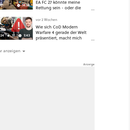
EA FC 27 könnte meine
21
14:38
Rettung sein - oder die
komplette Hölle!
vor 2 Wochen
Wie sich CoD Modern
Warfare 4 gerade der Welt
24
12
3:43
präsentiert, macht mich
absolut fassungslos
r anzeigen