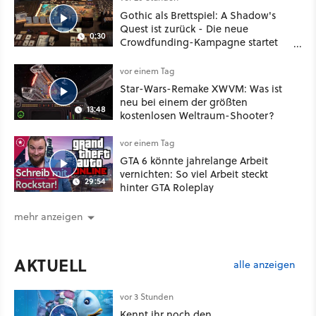
Gothic als Brettspiel: A Shadow's
Quest ist zurück - Die neue
0:30
Crowdfunding-Kampagne startet
im September
vor einem Tag
Star-Wars-Remake XWVM: Was ist
neu bei einem der größten
13:48
kostenlosen Weltraum-Shooter?
vor einem Tag
GTA 6 könnte jahrelange Arbeit
vernichten: So viel Arbeit steckt
29:54
hinter GTA Roleplay
mehr anzeigen
AKTUELL
alle anzeigen
vor 3 Stunden
Kennt ihr noch den