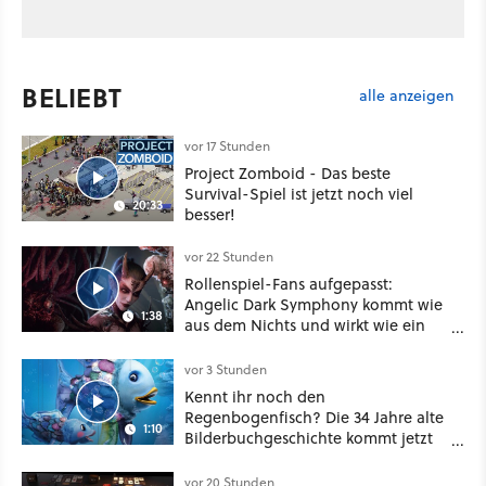
BELIEBT
alle anzeigen
vor 17 Stunden
Project Zomboid - Das beste
Survival-Spiel ist jetzt noch viel
20:33
besser!
vor 22 Stunden
Rollenspiel-Fans aufgepasst:
Angelic Dark Symphony kommt wie
1:38
aus dem Nichts und wirkt wie ein
Mix aus Baldur's Gate 3, XCOM und
Mass Effect
vor 3 Stunden
Kennt ihr noch den
Regenbogenfisch? Die 34 Jahre alte
1:10
Bilderbuchgeschichte kommt jetzt
als Puppenspiel ins Kino
vor 20 Stunden