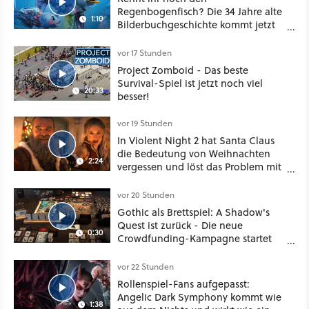
Regenbogenfisch? Die 34 Jahre alte
1:10
Bilderbuchgeschichte kommt jetzt
als Puppenspiel ins Kino
vor 17 Stunden
Project Zomboid - Das beste
Survival-Spiel ist jetzt noch viel
20:33
besser!
vor 19 Stunden
In Violent Night 2 hat Santa Claus
die Bedeutung von Weihnachten
2:24
vergessen und löst das Problem mit
viel roher Gewalt
vor 20 Stunden
Gothic als Brettspiel: A Shadow's
Quest ist zurück - Die neue
0:30
Crowdfunding-Kampagne startet
im September
vor 22 Stunden
Rollenspiel-Fans aufgepasst:
Angelic Dark Symphony kommt wie
1:38