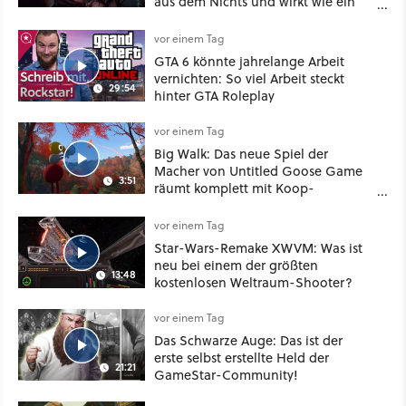
aus dem Nichts und wirkt wie ein
Mix aus Baldur's Gate 3, XCOM und
Mass Effect
vor einem Tag
GTA 6 könnte jahrelange Arbeit
vernichten: So viel Arbeit steckt
29:54
hinter GTA Roleplay
vor einem Tag
Big Walk: Das neue Spiel der
Macher von Untitled Goose Game
3:51
räumt komplett mit Koop-
Konventionen auf
vor einem Tag
Star-Wars-Remake XWVM: Was ist
neu bei einem der größten
13:48
kostenlosen Weltraum-Shooter?
vor einem Tag
Das Schwarze Auge: Das ist der
erste selbst erstellte Held der
21:21
GameStar-Community!