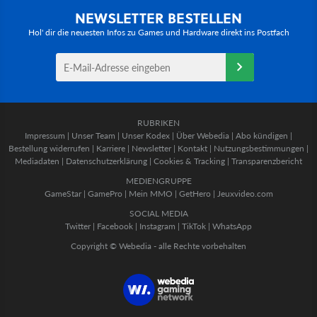
NEWSLETTER BESTELLEN
Hol' dir die neuesten Infos zu Games und Hardware direkt ins Postfach
RUBRIKEN
Impressum
|
Unser Team
|
Unser Kodex
|
Über Webedia
|
Abo kündigen
|
Bestellung widerrufen
|
Karriere
|
Newsletter
|
Kontakt
|
Nutzungsbestimmungen
|
Mediadaten
|
Datenschutzerklärung
|
Cookies & Tracking
|
Transparenzbericht
MEDIENGRUPPE
GameStar
|
GamePro
|
Mein MMO
|
GetHero
|
Jeuxvideo.com
SOCIAL MEDIA
Twitter
|
Facebook
|
Instagram
|
TikTok
|
WhatsApp
Copyright © Webedia - alle Rechte vorbehalten