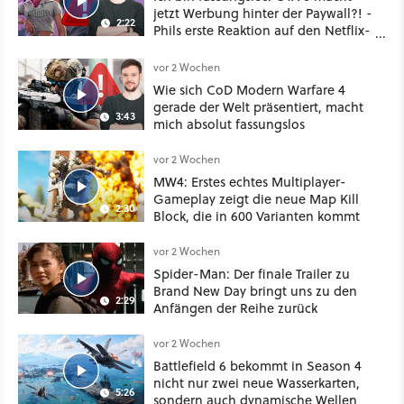
jetzt Werbung hinter der Paywall?! -
2:22
Phils erste Reaktion auf den Netflix-
Deal
vor 2 Wochen
Wie sich CoD Modern Warfare 4
gerade der Welt präsentiert, macht
3:43
mich absolut fassungslos
vor 2 Wochen
MW4: Erstes echtes Multiplayer-
Gameplay zeigt die neue Map Kill
2:30
Block, die in 600 Varianten kommt
vor 2 Wochen
Spider-Man: Der finale Trailer zu
Brand New Day bringt uns zu den
2:29
Anfängen der Reihe zurück
vor 2 Wochen
Battlefield 6 bekommt in Season 4
nicht nur zwei neue Wasserkarten,
5:26
sondern auch dynamische Wellen