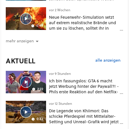
vor 2 Wochen
Neue Feuerwehr-Simulation setzt
auf extrem realistische Brände und
0:49
um sie zu löschen, solltet ihr in
Chemie und Physik aufgepasst
haben
mehr anzeigen
AKTUELL
alle anzeigen
vor 9 Stunden
Ich bin fassungslos: GTA 6 macht
jetzt Werbung hinter der Paywall?! -
2:22
Phils erste Reaktion auf den Netflix-
Deal
vor 12 Stunden
Die Legende von Khiimori: Das
schicke Pferdespiel mit Mittelalter-
0:42
Setting und Unreal-Grafik wird jetzt
noch größer und gefährlicher