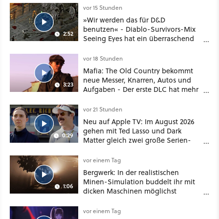
vor 15 Stunden
»Wir werden das für D&D
benutzen« - Diablo-Survivors-Mix
2:52
Seeing Eyes hat ein überraschend
nützliches Map-Tool
vor 18 Stunden
Mafia: The Old Country bekommt
neue Messer, Knarren, Autos und
3:23
Aufgaben - Der erste DLC hat mehr
dabei als nur Story
vor 21 Stunden
Neu auf Apple TV: Im August 2026
gehen mit Ted Lasso und Dark
0:29
Matter gleich zwei große Serien-
Highlights weiter
vor einem Tag
Bergwerk: In der realistischen
Minen-Simulation buddelt ihr mit
1:06
dicken Maschinen möglichst
vorsichtig Kohle aus
vor einem Tag