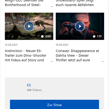
Reign-DLC beendet die
Snowboard-Spiel zeigt
Brotherhood of Steel-
euch rasante Abfahrten
Storyline
2:00
1:37
15.06.2021
14.06.2021
Instinction - Neuer E3-
Conway: Disappearance at
Trailer zum Dino-Shooter
Dahlia View - Dieser
mit Fokus auf Story und
Thriller setzt auf eure
Survival
Beobachtungsgabe
E3
968 Videos
Zur Show