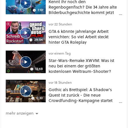
Kennt ihr noch den
Regenbogenfisch? Die 34 Jahre alte
1:10
Bilderbuchgeschichte kommt jetzt
als Puppenspiel ins Kino
vor 22 Stunden
GTA 6 könnte jahrelange Arbeit
vernichten: So viel Arbeit steckt
29:54
hinter GTA Roleplay
vor einem Tag
Star-Wars-Remake XWVM: Was ist
neu bei einem der größten
13:48
kostenlosen Weltraum-Shooter?
vor 18 Stunden
Gothic als Brettspiel: A Shadow's
Quest ist zurück - Die neue
0:30
Crowdfunding-Kampagne startet
im September
mehr anzeigen