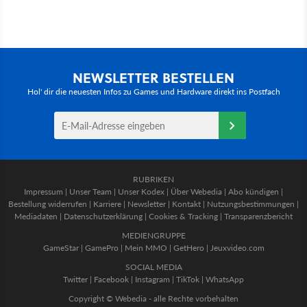
NEWSLETTER BESTELLEN
Hol' dir die neuesten Infos zu Games und Hardware direkt ins Postfach
RUBRIKEN
Impressum
|
Unser Team
|
Unser Kodex
|
Über Webedia
|
Abo kündigen
|
Bestellung widerrufen
|
Karriere
|
Newsletter
|
Kontakt
|
Nutzungsbestimmungen
|
Mediadaten
|
Datenschutzerklärung
|
Cookies & Tracking
|
Transparenzbericht
MEDIENGRUPPE
GameStar
|
GamePro
|
Mein MMO
|
GetHero
|
Jeuxvideo.com
SOCIAL MEDIA
Twitter
|
Facebook
|
Instagram
|
TikTok
|
WhatsApp
Copyright © Webedia - alle Rechte vorbehalten