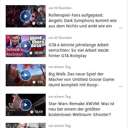
im September
vor 19 Stunden
Rollenspiel-Fans aufgepasst:
Angelic Dark Symphony kommt wie
1:38
aus dem Nichts und wirkt wie ein
Mix aus Baldur's Gate 3, XCOM und
Mass Effect
vor 22 Stunden
GTA 6 könnte jahrelange Arbeit
vernichten: So viel Arbeit steckt
29:54
hinter GTA Roleplay
vor einem Tag
Big Walk: Das neue Spiel der
Macher von Untitled Goose Game
3:51
räumt komplett mit Koop-
Konventionen auf
vor einem Tag
Star-Wars-Remake XWVM: Was ist
neu bei einem der größten
13:48
kostenlosen Weltraum-Shooter?
vor einem Tag