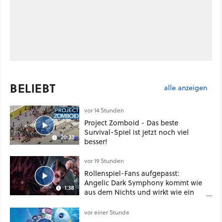
BELIEBT
alle anzeigen
vor 14 Stunden
Project Zomboid - Das beste
Survival-Spiel ist jetzt noch viel
20:33
besser!
vor 19 Stunden
Rollenspiel-Fans aufgepasst:
Angelic Dark Symphony kommt wie
1:38
aus dem Nichts und wirkt wie ein
Mix aus Baldur's Gate 3, XCOM und
Mass Effect
vor einer Stunde