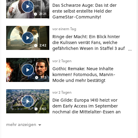
Das Schwarze Auge: Das ist der
erste selbst erstellte Held der
21:21
GameStar-Community!
vor einem Tag
Ringe der Macht: Ein Blick hinter
die Kulissen verrät Fans, welche
2:42
gefährlichen Wesen in Staffel 3 auf
sie warten
vor 2 Tagen
Gothic Remake: Neue Inhalte
kommen! Fotomodus, Marvin-
3:13
Mode und mehr bestätigt
vor 2 Tagen
Die Gilde: Europa 1410 heizt vor
dem Early Access im September
1:40
nochmal die Mittelalter-Essen an
mehr anzeigen