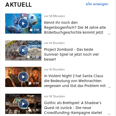
AKTUELL
alle anzeigen
vor 59 Minuten
Kennt ihr noch den
Regenbogenfisch? Die 34 Jahre alte
1:10
Bilderbuchgeschichte kommt jetzt
als Puppenspiel ins Kino
vor 14 Stunden
Project Zomboid - Das beste
Survival-Spiel ist jetzt noch viel
20:33
besser!
vor 16 Stunden
In Violent Night 2 hat Santa Claus
die Bedeutung von Weihnachten
2:24
vergessen und löst das Problem mit
viel roher Gewalt
vor 18 Stunden
Gothic als Brettspiel: A Shadow's
Quest ist zurück - Die neue
0:30
Crowdfunding-Kampagne startet