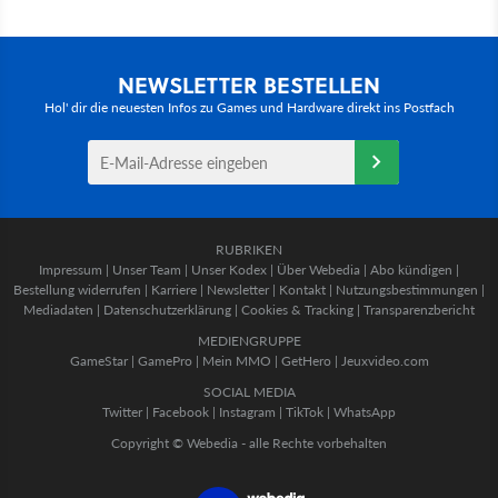
NEWSLETTER BESTELLEN
Hol' dir die neuesten Infos zu Games und Hardware direkt ins Postfach
RUBRIKEN
Impressum
|
Unser Team
|
Unser Kodex
|
Über Webedia
|
Abo kündigen
|
Bestellung widerrufen
|
Karriere
|
Newsletter
|
Kontakt
|
Nutzungsbestimmungen
|
Mediadaten
|
Datenschutzerklärung
|
Cookies & Tracking
|
Transparenzbericht
MEDIENGRUPPE
GameStar
|
GamePro
|
Mein MMO
|
GetHero
|
Jeuxvideo.com
SOCIAL MEDIA
Twitter
|
Facebook
|
Instagram
|
TikTok
|
WhatsApp
Copyright © Webedia - alle Rechte vorbehalten