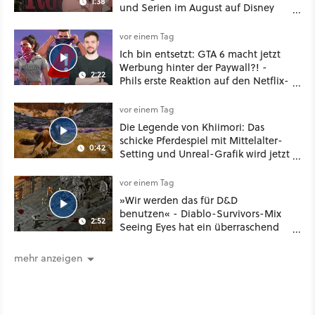
1:38
und Serien im August auf Disney
Plus
vor einem Tag
Ich bin entsetzt: GTA 6 macht jetzt
Werbung hinter der Paywall?! -
2:22
Phils erste Reaktion auf den Netflix-
Deal
vor einem Tag
Die Legende von Khiimori: Das
schicke Pferdespiel mit Mittelalter-
0:42
Setting und Unreal-Grafik wird jetzt
noch größer und gefährlicher
vor einem Tag
»Wir werden das für D&D
benutzen« - Diablo-Survivors-Mix
2:52
Seeing Eyes hat ein überraschend
nützliches Map-Tool
mehr anzeigen