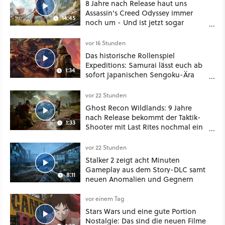
8 Jahre nach Release haut uns
Assassin's Creed Odyssey immer
14:45
noch um - Und ist jetzt sogar
besser!
vor 16 Stunden
Das historische Rollenspiel
Expeditions: Samurai lässt euch ab
1:34
sofort japanischen Sengoku-Ära
aufmischen - wahlweise mit Gewalt
oder Diplomatie
vor 22 Stunden
Ghost Recon Wildlands: 9 Jahre
nach Release bekommt der Taktik-
1:33
Shooter mit Last Rites nochmal ein
dickes Update
vor 22 Stunden
Stalker 2 zeigt acht Minuten
Gameplay aus dem Story-DLC samt
8:11
neuen Anomalien und Gegnern
vor einem Tag
Stars Wars und eine gute Portion
Nostalgie: Das sind die neuen Filme