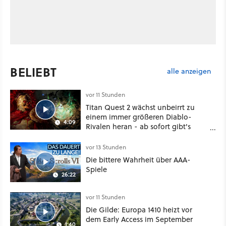
BELIEBT
alle anzeigen
vor 11 Stunden
Titan Quest 2 wächst unbeirrt zu
einem immer größeren Diablo-
4:09
Rivalen heran - ab sofort gibt's
sogar eine richtige Beschwörer-
Klasse
vor 13 Stunden
Die bittere Wahrheit über AAA-
Spiele
26:22
vor 11 Stunden
Die Gilde: Europa 1410 heizt vor
dem Early Access im September
1:40