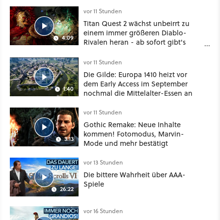
vor 11 Stunden
Titan Quest 2 wächst unbeirrt zu
einem immer größeren Diablo-
4:09
Rivalen heran - ab sofort gibt's
sogar eine richtige Beschwörer-
Klasse
vor 11 Stunden
Die Gilde: Europa 1410 heizt vor
dem Early Access im September
1:40
nochmal die Mittelalter-Essen an
vor 11 Stunden
Gothic Remake: Neue Inhalte
kommen! Fotomodus, Marvin-
3:13
Mode und mehr bestätigt
vor 13 Stunden
Die bittere Wahrheit über AAA-
Spiele
26:22
vor 16 Stunden