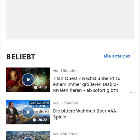
BELIEBT
alle anzeigen
vor 11 Stunden
Titan Quest 2 wächst unbeirrt zu
einem immer größeren Diablo-
4:09
Rivalen heran - ab sofort gibt's
sogar eine richtige Beschwörer-
Klasse
vor 13 Stunden
Die bittere Wahrheit über AAA-
Spiele
26:22
vor 11 Stunden