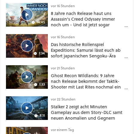
vor 16 Stunden
8 Jahre nach Release haut uns
Assassin's Creed Odyssey immer
14:45
noch um - Und ist jetzt sogar
besser!
vor 16 Stunden
Das historische Rollenspiel
Expeditions: Samurai lässt euch ab
1:34
sofort japanischen Sengoku-Ära
aufmischen - wahlweise mit Gewalt
oder Diplomatie
vor 21 Stunden
Ghost Recon Wildlands: 9 Jahre
nach Release bekommt der Taktik-
1:33
Shooter mit Last Rites nochmal ein
dickes Update
vor 22 Stunden
Stalker 2 zeigt acht Minuten
Gameplay aus dem Story-DLC samt
8:11
neuen Anomalien und Gegnern
vor einem Tag