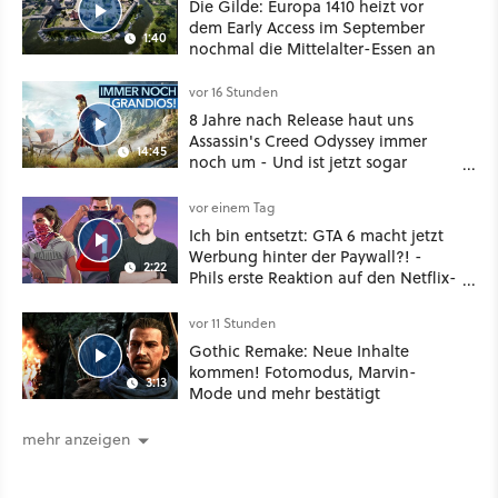
Die Gilde: Europa 1410 heizt vor
dem Early Access im September
1:40
nochmal die Mittelalter-Essen an
vor 16 Stunden
8 Jahre nach Release haut uns
Assassin's Creed Odyssey immer
14:45
noch um - Und ist jetzt sogar
besser!
vor einem Tag
Ich bin entsetzt: GTA 6 macht jetzt
Werbung hinter der Paywall?! -
2:22
Phils erste Reaktion auf den Netflix-
Deal
vor 11 Stunden
Gothic Remake: Neue Inhalte
kommen! Fotomodus, Marvin-
3:13
Mode und mehr bestätigt
mehr anzeigen