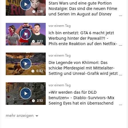
Stars Wars und eine gute Portion
Nostalgie: Das sind die neuen Filme
1:38
und Serien im August auf Disney
Plus
vor einem Tag
Ich bin entsetzt: GTA 6 macht jetzt
Werbung hinter der Paywall?! -
2:22
Phils erste Reaktion auf den Netflix-
Deal
vor einem Tag
Die Legende von Khiimori: Das
schicke Pferdespiel mit Mittelalter-
0:42
Setting und Unreal-Grafik wird jetzt
noch größer und gefährlicher
vor einem Tag
»Wir werden das für D&D
benutzen« - Diablo-Survivors-Mix
2:52
Seeing Eyes hat ein überraschend
nützliches Map-Tool
mehr anzeigen