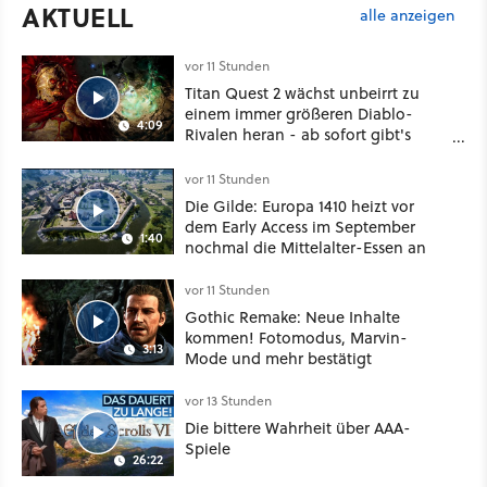
AKTUELL
alle anzeigen
vor 11 Stunden
Titan Quest 2 wächst unbeirrt zu
einem immer größeren Diablo-
4:09
Rivalen heran - ab sofort gibt's
sogar eine richtige Beschwörer-
Klasse
vor 11 Stunden
Die Gilde: Europa 1410 heizt vor
dem Early Access im September
1:40
nochmal die Mittelalter-Essen an
vor 11 Stunden
Gothic Remake: Neue Inhalte
kommen! Fotomodus, Marvin-
3:13
Mode und mehr bestätigt
vor 13 Stunden
Die bittere Wahrheit über AAA-
Spiele
26:22