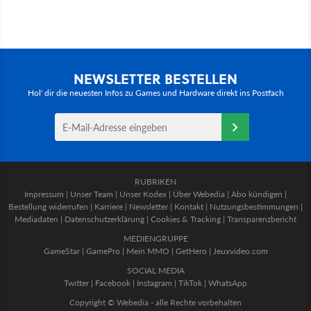
NEWSLETTER BESTELLEN
Hol' dir die neuesten Infos zu Games und Hardware direkt ins Postfach
RUBRIKEN
Impressum
|
Unser Team
|
Unser Kodex
|
Über Webedia
|
Abo kündigen
|
Bestellung widerrufen
|
Karriere
|
Newsletter
|
Kontakt
|
Nutzungsbestimmungen
|
Mediadaten
|
Datenschutzerklärung
|
Cookies & Tracking
|
Transparenzbericht
MEDIENGRUPPE
GameStar
|
GamePro
|
Mein MMO
|
GetHero
|
Jeuxvideo.com
SOCIAL MEDIA
Twitter
|
Facebook
|
Instagram
|
TikTok
|
WhatsApp
Copyright © Webedia - alle Rechte vorbehalten