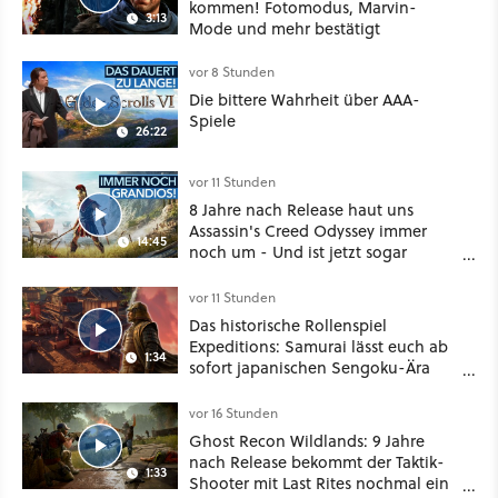
kommen! Fotomodus, Marvin-
3:13
Mode und mehr bestätigt
vor 8 Stunden
Die bittere Wahrheit über AAA-
Spiele
26:22
vor 11 Stunden
8 Jahre nach Release haut uns
Assassin's Creed Odyssey immer
14:45
noch um - Und ist jetzt sogar
besser!
vor 11 Stunden
Das historische Rollenspiel
Expeditions: Samurai lässt euch ab
1:34
sofort japanischen Sengoku-Ära
aufmischen - wahlweise mit Gewalt
oder Diplomatie
vor 16 Stunden
Ghost Recon Wildlands: 9 Jahre
nach Release bekommt der Taktik-
1:33
Shooter mit Last Rites nochmal ein