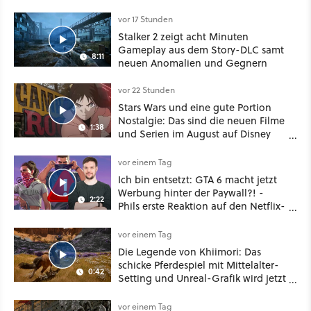
dickes Update
vor 17 Stunden
Stalker 2 zeigt acht Minuten
Gameplay aus dem Story-DLC samt
8:11
neuen Anomalien und Gegnern
vor 22 Stunden
Stars Wars und eine gute Portion
Nostalgie: Das sind die neuen Filme
1:38
und Serien im August auf Disney
Plus
vor einem Tag
Ich bin entsetzt: GTA 6 macht jetzt
Werbung hinter der Paywall?! -
2:22
Phils erste Reaktion auf den Netflix-
Deal
vor einem Tag
Die Legende von Khiimori: Das
schicke Pferdespiel mit Mittelalter-
0:42
Setting und Unreal-Grafik wird jetzt
noch größer und gefährlicher
vor einem Tag