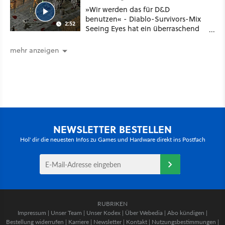
»Wir werden das für D&D
benutzen« - Diablo-Survivors-Mix
2:52
Seeing Eyes hat ein überraschend
nützliches Map-Tool
mehr anzeigen
NEWSLETTER BESTELLEN
Hol' dir die neuesten Infos zu Games und Hardware direkt ins Postfach
RUBRIKEN
Impressum
|
Unser Team
|
Unser Kodex
|
Über Webedia
|
Abo kündigen
|
Bestellung widerrufen
|
Karriere
|
Newsletter
|
Kontakt
|
Nutzungsbestimmungen
|