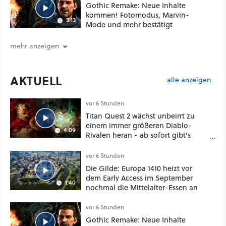
Gothic Remake: Neue Inhalte
kommen! Fotomodus, Marvin-
3:13
Mode und mehr bestätigt
mehr anzeigen
AKTUELL
alle anzeigen
vor 6 Stunden
Titan Quest 2 wächst unbeirrt zu
einem immer größeren Diablo-
4:09
Rivalen heran - ab sofort gibt's
sogar eine richtige Beschwörer-
Klasse
vor 6 Stunden
Die Gilde: Europa 1410 heizt vor
dem Early Access im September
1:40
nochmal die Mittelalter-Essen an
vor 6 Stunden
Gothic Remake: Neue Inhalte