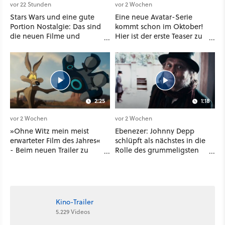
vor 22 Stunden
vor 2 Wochen
Stars Wars und eine gute
Eine neue Avatar-Serie
Portion Nostalgie: Das sind
kommt schon im Oktober!
die neuen Filme und
Hier ist der erste Teaser zu
Serien im August auf
Seven Havens auf
Disney Plus
Paramount Plus
2:25
1:18
vor 2 Wochen
vor 2 Wochen
»Ohne Witz mein meist
Ebenezer: Johnny Depp
erwarteter Film des Jahres«
schlüpft als nächstes in die
- Beim neuen Trailer zu
Rolle des grummeligsten
Coyote vs. ACME denkt so
Weihnachts-Hasser neben
mancher Kino-Fan gar
dem Grinch
nicht mehr an Avengers
oder Dune
Kino-Trailer
5.229 Videos