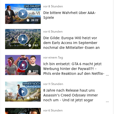
sogar eine richtige Beschwörer-
Klasse
vor 8 Stunden
Die bittere Wahrheit über AAA-
Spiele
26:22
vor 6 Stunden
Die Gilde: Europa 1410 heizt vor
dem Early Access im September
1:40
nochmal die Mittelalter-Essen an
vor einem Tag
Ich bin entsetzt: GTA 6 macht jetzt
Werbung hinter der Paywall?! -
2:22
Phils erste Reaktion auf den Netflix-
Deal
vor 11 Stunden
8 Jahre nach Release haut uns
Assassin's Creed Odyssey immer
14:45
noch um - Und ist jetzt sogar
besser!
vor 6 Stunden