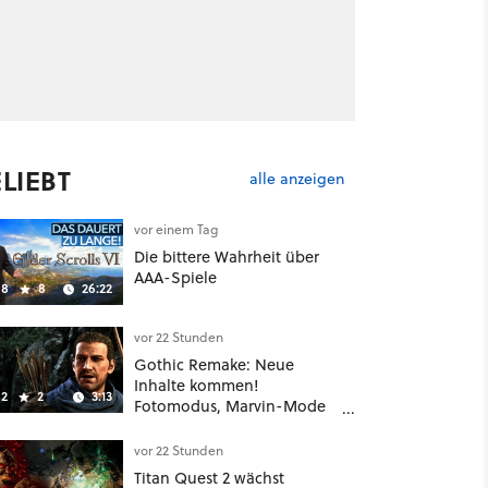
LIEBT
alle anzeigen
vor einem Tag
Die bittere Wahrheit über
AAA-Spiele
8
8
26:22
vor 22 Stunden
Gothic Remake: Neue
Inhalte kommen!
2
2
3:13
Fotomodus, Marvin-Mode
und mehr bestätigt
vor 22 Stunden
Titan Quest 2 wächst