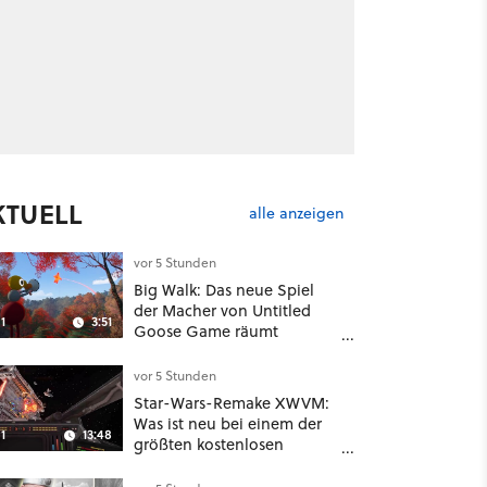
KTUELL
alle anzeigen
vor 5 Stunden
Big Walk: Das neue Spiel
der Macher von Untitled
1
3:51
Goose Game räumt
komplett mit Koop-
Konventionen auf
vor 5 Stunden
Star-Wars-Remake XWVM:
Was ist neu bei einem der
1
13:48
größten kostenlosen
Weltraum-Shooter?