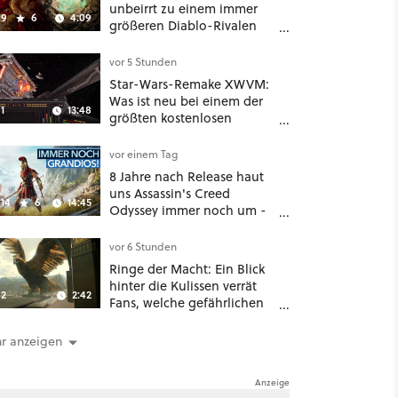
unbeirrt zu einem immer
9
6
4:09
größeren Diablo-Rivalen
heran - ab sofort gibt's
sogar eine richtige
vor 5 Stunden
Beschwörer-Klasse
Star-Wars-Remake XWVM:
Was ist neu bei einem der
1
13:48
größten kostenlosen
Weltraum-Shooter?
vor einem Tag
8 Jahre nach Release haut
uns Assassin's Creed
14
6
14:45
Odyssey immer noch um -
Und ist jetzt sogar besser!
vor 6 Stunden
Ringe der Macht: Ein Blick
hinter die Kulissen verrät
2
2:42
Fans, welche gefährlichen
Wesen in Staffel 3 auf sie
warten
r anzeigen