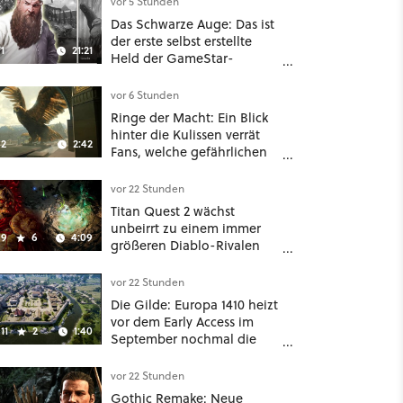
vor 5 Stunden
Das Schwarze Auge: Das ist
der erste selbst erstellte
1
21:21
Held der GameStar-
Community!
vor 6 Stunden
Ringe der Macht: Ein Blick
hinter die Kulissen verrät
2
2:42
Fans, welche gefährlichen
Wesen in Staffel 3 auf sie
warten
vor 22 Stunden
Titan Quest 2 wächst
unbeirrt zu einem immer
9
6
4:09
größeren Diablo-Rivalen
heran - ab sofort gibt's
sogar eine richtige
vor 22 Stunden
Beschwörer-Klasse
Die Gilde: Europa 1410 heizt
vor dem Early Access im
11
2
1:40
September nochmal die
Mittelalter-Essen an
vor 22 Stunden
Gothic Remake: Neue