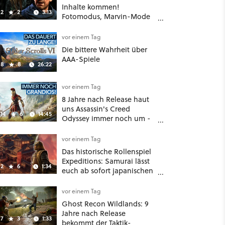
Inhalte kommen!
2
2
3:13
Fotomodus, Marvin-Mode
und mehr bestätigt
vor einem Tag
Die bittere Wahrheit über
AAA-Spiele
8
8
26:22
vor einem Tag
8 Jahre nach Release haut
uns Assassin's Creed
14
6
14:45
Odyssey immer noch um -
Und ist jetzt sogar besser!
vor einem Tag
Das historische Rollenspiel
Expeditions: Samurai lässt
2
6
1:34
euch ab sofort japanischen
Sengoku-Ära aufmischen -
wahlweise mit Gewalt oder
vor einem Tag
Diplomatie
Ghost Recon Wildlands: 9
Jahre nach Release
7
3
1:33
bekommt der Taktik-