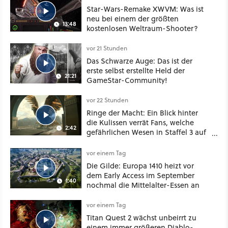
Star-Wars-Remake XWVM: Was ist
neu bei einem der größten
13:48
kostenlosen Weltraum-Shooter?
vor 21 Stunden
Das Schwarze Auge: Das ist der
erste selbst erstellte Held der
21:21
GameStar-Community!
vor 22 Stunden
Ringe der Macht: Ein Blick hinter
die Kulissen verrät Fans, welche
2:42
gefährlichen Wesen in Staffel 3 auf
sie warten
vor einem Tag
Die Gilde: Europa 1410 heizt vor
dem Early Access im September
1:40
nochmal die Mittelalter-Essen an
vor einem Tag
Titan Quest 2 wächst unbeirrt zu
einem immer größeren Diablo-