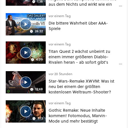
1:38
aus dem Nichts und wirkt wie ein
Mix aus Baldur's Gate 3, XCOM und
Mass Effect
vor einem Tag
Die bittere Wahrheit über AAA-
Spiele
26:22
vor einem Tag
Titan Quest 2 wächst unbeirrt zu
einem immer größeren Diablo-
4:09
Rivalen heran - ab sofort gibt's
sogar eine richtige Beschwörer-
Klasse
vor 20 Stunden
Star-Wars-Remake XWVM: Was ist
neu bei einem der größten
13:48
kostenlosen Weltraum-Shooter?
vor einem Tag
Gothic Remake: Neue Inhalte
kommen! Fotomodus, Marvin-
3:13
Mode und mehr bestätigt