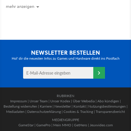
mehr anzeigen
NEWSLETTER BESTELLEN
Hol' dir die neuesten Infos zu Games und Hardware direkt ins Postfach
RUBRIKEN
Impressum
|
Unser Team
|
Unser Kodex
|
Über Webedia
|
Abo kündigen
|
Bestellung widerrufen
|
Karriere
|
Newsletter
|
Kontakt
|
Nutzungsbestimmungen
|
Mediadaten
|
Datenschutzerklärung
|
Cookies & Tracking
|
Transparenzbericht
MEDIENGRUPPE
GameStar
|
GamePro
|
Mein MMO
|
GetHero
|
Jeuxvideo.com