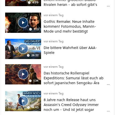
4:09
Rivalen heran - ab sofort gibt's
sogar eine richtige Beschwörer-
Klasse
vor einem Tag
Gothic Remake: Neue Inhalte
kommen! Fotomodus, Marvin-
3:13
Mode und mehr bestätigt
vor einem Tag
Die bittere Wahrheit über AAA-
Spiele
26:22
vor einem Tag
Das historische Rollenspiel
Expeditions: Samurai lässt euch ab
1:34
sofort japanischen Sengoku-Ära
aufmischen - wahlweise mit Gewalt
oder Diplomatie
vor einem Tag
8 Jahre nach Release haut uns
Assassin's Creed Odyssey immer
14:45
noch um - Und ist jetzt sogar
besser!