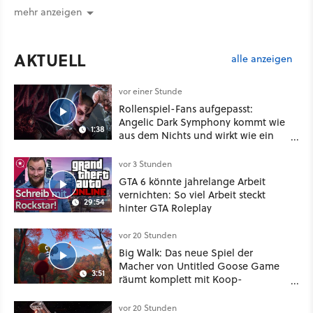
mehr anzeigen
AKTUELL
alle anzeigen
vor einer Stunde
Rollenspiel-Fans aufgepasst:
Angelic Dark Symphony kommt wie
1:38
aus dem Nichts und wirkt wie ein
Mix aus Baldur's Gate 3, XCOM und
Mass Effect
vor 3 Stunden
GTA 6 könnte jahrelange Arbeit
vernichten: So viel Arbeit steckt
29:54
hinter GTA Roleplay
vor 20 Stunden
Big Walk: Das neue Spiel der
Macher von Untitled Goose Game
3:51
räumt komplett mit Koop-
Konventionen auf
vor 20 Stunden