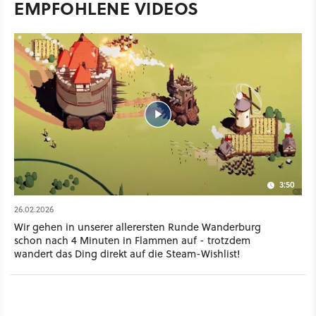
EMPFOHLENE VIDEOS
Spiel bezeichnet. Anstatt also eine statische Basis zu
verteidigen, baut ihr hier einen einzigen, gewaltigen Turm auf
Rädern, mit dem ihr proaktiv eine offene Welt durchquert, um
das Übel an der Wurzel zu packen. Einen genauen Release-
Termin gibt es bisher nicht, das Spiel soll aber irgendwann im
Jahr 2026 via Steam erscheinen.
3:50
26.02.2026
Wir gehen in unserer allerersten Runde Wanderburg
schon nach 4 Minuten in Flammen auf - trotzdem
wandert das Ding direkt auf die Steam-Wishlist!