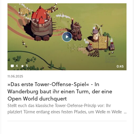
bietet verschiedene Burg-Konfigurationen wie Kanonen,
Bogenschützen, Magiertürme und sogar explosive Minen und
ein modulares Upgrade-System. Je nach Build hat eure Burg
auf Rädern individuelle Stärken und Schwächen, die ihr beim
Erkunden der verschiedenen Biome beachten müsst. Der
Release ist für 2026 geplant, aber bei Steam könnt ihr vorab
schon am Playtest teilnehmen.
4
5
0:45
11.06.2025
»Das erste Tower-Offense-Spiel« - In
Wanderburg baut ihr einen Turm, der eine
Open World durchquert
Stellt euch das klassische Tower-Defense-Prinzip vor: Ihr
platziert Türme entlang eines festen Pfades, um Welle m Welle
anrückender Gegner aufzuhalten. Was aber, wenn man dieses
Konzept auf den Kopf stellt? Genau das versucht das Indie-
Spiel Wanderburg, indem es sich als erstes Tower-Offense-