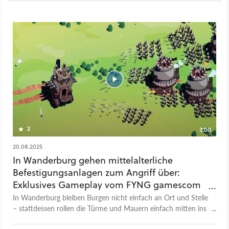
2
3:00
20.08.2025
In Wanderburg gehen mittelalterliche
Befestigungsanlagen zum Angriff über:
Exklusives Gameplay vom FYNG gamescom
Showcase
In Wanderburg bleiben Burgen nicht einfach an Ort und Stelle
– stattdessen rollen die Türme und Mauern einfach mitten ins
Gefecht und frisst alles in ihrem Weg auf! Das Roguelike