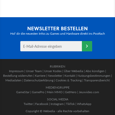
NEWSLETTER BESTELLEN
Hol' dir die neuesten Infos zu Games und Hardware direkt ins Postfach
RUBRIKEN
Impressum
|
Unser Team
|
Unser Kodex
|
Über Webedia
|
Abo kündigen
|
Bestellung widerrufen
|
Karriere
|
Newsletter
|
Kontakt
|
Nutzungsbestimmungen
|
Mediadaten
|
Datenschutzerklärung
|
Cookies & Tracking
|
Transparenzbericht
MEDIENGRUPPE
GameStar
|
GamePro
|
Mein MMO
|
GetHero
|
Jeuxvideo.com
SOCIAL MEDIA
Twitter
|
Facebook
|
Instagram
|
TikTok
|
WhatsApp
Copyright © Webedia - alle Rechte vorbehalten