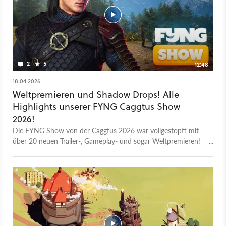
2
5
12:48
18.04.2026
Weltpremieren und Shadow Drops! Alle
Highlights unserer FYNG Caggtus Show
2026!
Die FYNG Show von der Caggtus 2026 war vollgestopft mit
über 20 neuen Trailer-, Gameplay- und sogar Weltpremieren!
In 2 Stunden Laufzeit haben wir euch live am Freitag Abend
von der Caggtus in Leipzig viel vorgestellt, was der GameStar
Community so richtig gut gefallen dürfte. Und hier kommen
jetzt alle Highlights für euch noch einmal im Überblick. Dieses
Jahr haben wir sogar einen ganz eigenen Steam Sale! Schaut
da auf jeden Fall vorbei und schaut gerne live im Steam mit!
Hier findet ihr alle Infos über FYNG Caggtus 2026! Hier
geht's zu unserer Steam Seite und dem Sale! 00:00 Intro