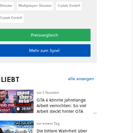
Shooter
Multiplayer-Shooter
Crytek GmbH
Crytek GmbH
Preisvergleich
Mehr zum Spiel
LIEBT
alle anzeigen
vor 2 Stunden
GTA 6 könnte jahrelange
Arbeit vernichten: So viel
29:54
Arbeit steckt hinter GTA
Roleplay
vor einem Tag
Die bittere Wahrheit über