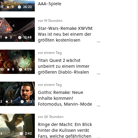
AAA-Spiele
15
9
26:22
vor 19 Stunden
Star-Wars-Remake XWVM:
Was ist neu bei einem der
1
3
13:48
größten kostenlosen
Weltraum-Shooter?
vor einem Tag
Titan Quest 2 wächst
unbeirrt zu einem immer
10
8
4:09
größeren Diablo-Rivalen
heran - ab sofort gibt's
sogar eine richtige
vor einem Tag
Beschwörer-Klasse
Gothic Remake: Neue
Inhalte kommen!
2
3
3:13
Fotomodus, Marvin-Mode
und mehr bestätigt
vor 20 Stunden
Ringe der Macht: Ein Blick
hinter die Kulissen verrät
2
2:42
Fans, welche gefährlichen