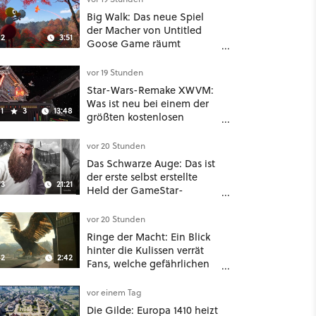
Big Walk: Das neue Spiel
der Macher von Untitled
2
3:51
Goose Game räumt
komplett mit Koop-
Konventionen auf
vor 19 Stunden
Star-Wars-Remake XWVM:
Was ist neu bei einem der
1
3
13:48
größten kostenlosen
Weltraum-Shooter?
vor 20 Stunden
Das Schwarze Auge: Das ist
der erste selbst erstellte
3
21:21
Held der GameStar-
Community!
vor 20 Stunden
Ringe der Macht: Ein Blick
hinter die Kulissen verrät
2
2:42
Fans, welche gefährlichen
Wesen in Staffel 3 auf sie
warten
vor einem Tag
Die Gilde: Europa 1410 heizt