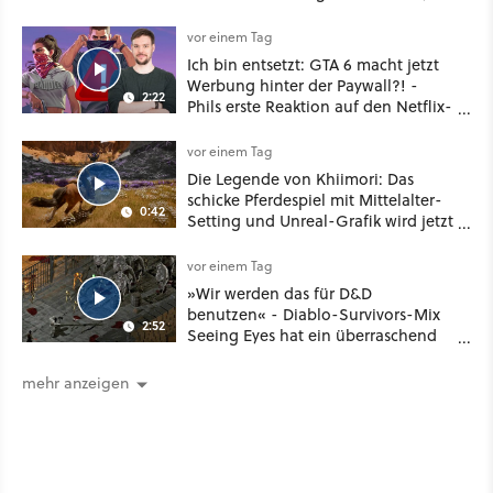
Plus
vor einem Tag
Ich bin entsetzt: GTA 6 macht jetzt
Werbung hinter der Paywall?! -
2:22
Phils erste Reaktion auf den Netflix-
Deal
vor einem Tag
Die Legende von Khiimori: Das
schicke Pferdespiel mit Mittelalter-
0:42
Setting und Unreal-Grafik wird jetzt
noch größer und gefährlicher
vor einem Tag
»Wir werden das für D&D
benutzen« - Diablo-Survivors-Mix
2:52
Seeing Eyes hat ein überraschend
nützliches Map-Tool
mehr anzeigen