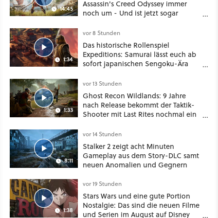
Assassin's Creed Odyssey immer
14:45
noch um - Und ist jetzt sogar
besser!
vor 8 Stunden
Das historische Rollenspiel
Expeditions: Samurai lässt euch ab
1:34
sofort japanischen Sengoku-Ära
aufmischen - wahlweise mit Gewalt
oder Diplomatie
vor 13 Stunden
Ghost Recon Wildlands: 9 Jahre
nach Release bekommt der Taktik-
1:33
Shooter mit Last Rites nochmal ein
dickes Update
vor 14 Stunden
Stalker 2 zeigt acht Minuten
Gameplay aus dem Story-DLC samt
8:11
neuen Anomalien und Gegnern
vor 19 Stunden
Stars Wars und eine gute Portion
Nostalgie: Das sind die neuen Filme
1:38
und Serien im August auf Disney