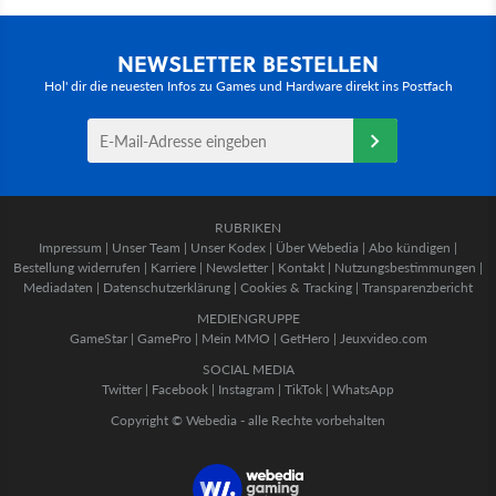
NEWSLETTER BESTELLEN
Hol' dir die neuesten Infos zu Games und Hardware direkt ins Postfach
RUBRIKEN
Impressum
|
Unser Team
|
Unser Kodex
|
Über Webedia
|
Abo kündigen
|
Bestellung widerrufen
|
Karriere
|
Newsletter
|
Kontakt
|
Nutzungsbestimmungen
|
Mediadaten
|
Datenschutzerklärung
|
Cookies & Tracking
|
Transparenzbericht
MEDIENGRUPPE
GameStar
|
GamePro
|
Mein MMO
|
GetHero
|
Jeuxvideo.com
SOCIAL MEDIA
Twitter
|
Facebook
|
Instagram
|
TikTok
|
WhatsApp
Copyright © Webedia - alle Rechte vorbehalten