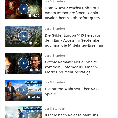
vor 3 Stunden
Titan Quest 2 wächst unbeirrt zu
einem immer größeren Diablo-
4:09
Rivalen heran - ab sofort gibt's
sogar eine richtige Beschwörer-
Klasse
vor 3 Stunden
Die Gilde: Europa 1410 heizt vor
dem Early Access im September
1:40
nochmal die Mittelalter-Essen an
vor 3 Stunden
Gothic Remake: Neue Inhalte
kommen! Fotomodus, Marvin-
3:13
Mode und mehr bestätigt
vor 5 Stunden
Die bittere Wahrheit über AAA-
Spiele
26:22
vor 8 Stunden
8 Jahre nach Release haut uns