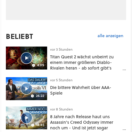
BELIEBT
alle anzeigen
vor 3 Stunden
Titan Quest 2 wächst unbeirrt zu
einem immer größeren Diablo-
4:09
Rivalen heran - ab sofort gibt's
sogar eine richtige Beschwörer-
Klasse
vor 5 Stunden
Die bittere Wahrheit über AAA-
Spiele
26:22
vor 8 Stunden
8 Jahre nach Release haut uns
Assassin's Creed Odyssey immer
14:45
noch um - Und ist jetzt sogar