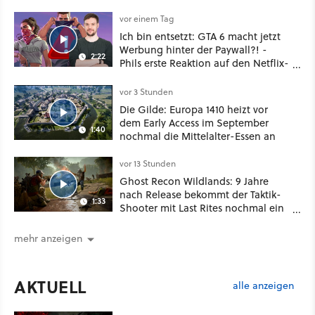
besser!
vor einem Tag
Ich bin entsetzt: GTA 6 macht jetzt
Werbung hinter der Paywall?! -
2:22
Phils erste Reaktion auf den Netflix-
Deal
vor 3 Stunden
Die Gilde: Europa 1410 heizt vor
dem Early Access im September
1:40
nochmal die Mittelalter-Essen an
vor 13 Stunden
Ghost Recon Wildlands: 9 Jahre
nach Release bekommt der Taktik-
1:33
Shooter mit Last Rites nochmal ein
dickes Update
mehr anzeigen
AKTUELL
alle anzeigen