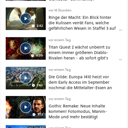
vor 16 Stunden
Ringe der Macht: Ein Blick hinter
die Kulissen verrät Fans, welche
2:42
gefährlichen Wesen in Staffel 3 auf
sie warten
vor einem Tag
Titan Quest 2 wächst unbeirrt zu
einem immer größeren Diablo-
4:09
Rivalen heran - ab sofort gibt's
sogar eine richtige Beschwörer-
Klasse
vor einem Tag
Die Gilde: Europa 1410 heizt vor
dem Early Access im September
1:40
nochmal die Mittelalter-Essen an
vor einem Tag
Gothic Remake: Neue Inhalte
kommen! Fotomodus, Marvin-
3:13
Mode und mehr bestätigt
vor einem Tag