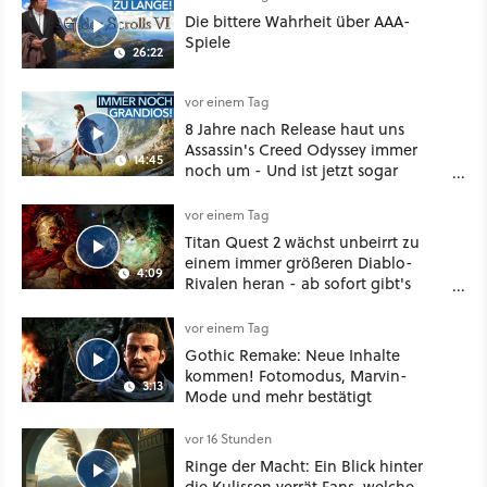
Die bittere Wahrheit über AAA-
Spiele
26:22
vor einem Tag
8 Jahre nach Release haut uns
Assassin's Creed Odyssey immer
14:45
noch um - Und ist jetzt sogar
besser!
vor einem Tag
Titan Quest 2 wächst unbeirrt zu
einem immer größeren Diablo-
4:09
Rivalen heran - ab sofort gibt's
sogar eine richtige Beschwörer-
Klasse
vor einem Tag
Gothic Remake: Neue Inhalte
kommen! Fotomodus, Marvin-
3:13
Mode und mehr bestätigt
vor 16 Stunden
Ringe der Macht: Ein Blick hinter
die Kulissen verrät Fans, welche