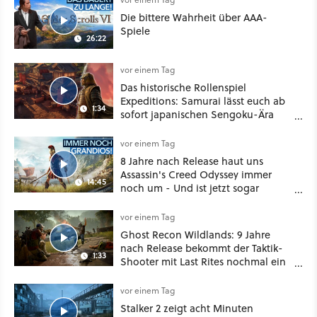
Die bittere Wahrheit über AAA-
Spiele
26:22
vor einem Tag
Das historische Rollenspiel
Expeditions: Samurai lässt euch ab
1:34
sofort japanischen Sengoku-Ära
aufmischen - wahlweise mit Gewalt
oder Diplomatie
vor einem Tag
8 Jahre nach Release haut uns
Assassin's Creed Odyssey immer
14:45
noch um - Und ist jetzt sogar
besser!
vor einem Tag
Ghost Recon Wildlands: 9 Jahre
nach Release bekommt der Taktik-
1:33
Shooter mit Last Rites nochmal ein
dickes Update
vor einem Tag
Stalker 2 zeigt acht Minuten