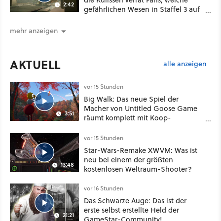
2:42
gefährlichen Wesen in Staffel 3 auf
sie warten
mehr anzeigen
AKTUELL
alle anzeigen
vor 15 Stunden
Big Walk: Das neue Spiel der
Macher von Untitled Goose Game
3:51
räumt komplett mit Koop-
Konventionen auf
vor 15 Stunden
Star-Wars-Remake XWVM: Was ist
neu bei einem der größten
13:48
kostenlosen Weltraum-Shooter?
vor 16 Stunden
Das Schwarze Auge: Das ist der
erste selbst erstellte Held der
21:21
GameStar-Community!