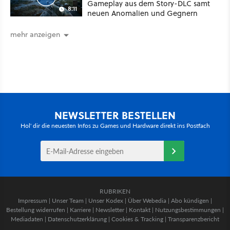
Gameplay aus dem Story-DLC samt
8:11
neuen Anomalien und Gegnern
mehr anzeigen
NEWSLETTER BESTELLEN
Hol' dir die neuesten Infos zu Games und Hardware direkt ins Postfach
RUBRIKEN
Impressum
|
Unser Team
|
Unser Kodex
|
Über Webedia
|
Abo kündigen
|
Bestellung widerrufen
|
Karriere
|
Newsletter
|
Kontakt
|
Nutzungsbestimmungen
|
Mediadaten
|
Datenschutzerklärung
|
Cookies & Tracking
|
Transparenzbericht