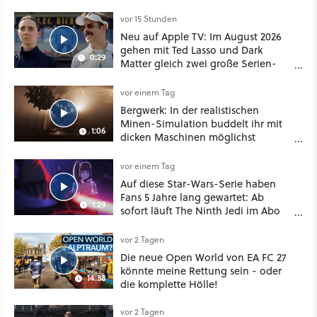
dabei als nur Story
vor 15 Stunden
Neu auf Apple TV: Im August 2026
gehen mit Ted Lasso und Dark
0:29
Matter gleich zwei große Serien-
Highlights weiter
vor einem Tag
Bergwerk: In der realistischen
Minen-Simulation buddelt ihr mit
1:06
dicken Maschinen möglichst
vorsichtig Kohle aus
vor einem Tag
Auf diese Star-Wars-Serie haben
Fans 5 Jahre lang gewartet: Ab
1:29
sofort läuft The Ninth Jedi im Abo
bei Disney Plus
vor 2 Tagen
Die neue Open World von EA FC 27
könnte meine Rettung sein - oder
14:38
die komplette Hölle!
vor 2 Tagen