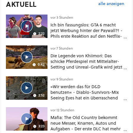
AKTUELL
alle anzeigen
vor 3 Stunden
Ich bin fassungslos: GTA 6 macht
jetzt Werbung hinter der Paywall?! -
2:22
Phils erste Reaktion auf den Netflix-
Deal
vor 7 Stunden
Die Legende von Khiimori: Das
schicke Pferdespiel mit Mittelalter-
0:42
Setting und Unreal-Grafik wird jetzt
noch größer und gefährlicher
vor 9 Stunden
»Wir werden das für D&D
benutzen« - Diablo-Survivors-Mix
2:52
Seeing Eyes hat ein überraschend
nützliches Map-Tool
vor 12 Stunden
Mafia: The Old Country bekommt
neue Messer, Knarren, Autos und
3:23
Aufgaben - Der erste DLC hat mehr