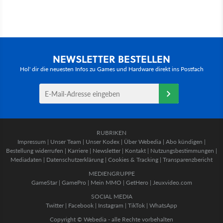
NEWSLETTER BESTELLEN
Hol' dir die neuesten Infos zu Games und Hardware direkt ins Postfach
RUBRIKEN
Impressum
|
Unser Team
|
Unser Kodex
|
Über Webedia
|
Abo kündigen
|
Bestellung widerrufen
|
Karriere
|
Newsletter
|
Kontakt
|
Nutzungsbestimmungen
|
Mediadaten
|
Datenschutzerklärung
|
Cookies & Tracking
|
Transparenzbericht
MEDIENGRUPPE
GameStar
|
GamePro
|
Mein MMO
|
GetHero
|
Jeuxvideo.com
SOCIAL MEDIA
Twitter
|
Facebook
|
Instagram
|
TikTok
|
WhatsApp
Copyright © Webedia - alle Rechte vorbehalten