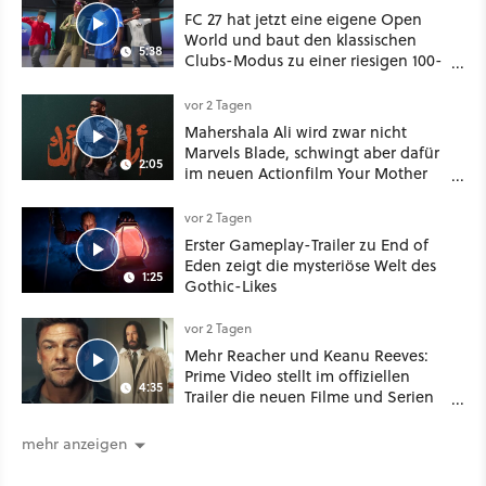
FC 27 hat jetzt eine eigene Open
World und baut den klassischen
5:38
Clubs-Modus zu einer riesigen 100-
Spieler-Sandbox aus
vor 2 Tagen
Mahershala Ali wird zwar nicht
Marvels Blade, schwingt aber dafür
2:05
im neuen Actionfilm Your Mother
Your Mother Your Mother das
Schwert
vor 2 Tagen
Erster Gameplay-Trailer zu End of
Eden zeigt die mysteriöse Welt des
1:25
Gothic-Likes
vor 2 Tagen
Mehr Reacher und Keanu Reeves:
Prime Video stellt im offiziellen
4:35
Trailer die neuen Filme und Serien
für August 2026 vor
mehr anzeigen