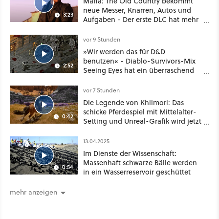
Mafia: The Old Country bekommt
neue Messer, Knarren, Autos und
3:23
Aufgaben - Der erste DLC hat mehr
dabei als nur Story
vor 9 Stunden
»Wir werden das für D&D
benutzen« - Diablo-Survivors-Mix
2:52
Seeing Eyes hat ein überraschend
nützliches Map-Tool
vor 7 Stunden
Die Legende von Khiimori: Das
schicke Pferdespiel mit Mittelalter-
0:42
Setting und Unreal-Grafik wird jetzt
noch größer und gefährlicher
13.04.2025
Im Dienste der Wissenschaft:
Massenhaft schwarze Bälle werden
0:54
in ein Wasserreservoir geschüttet
mehr anzeigen