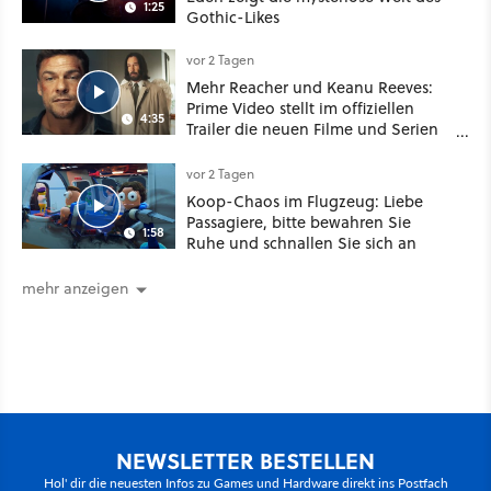
1:25
Gothic-Likes
vor 2 Tagen
Mehr Reacher und Keanu Reeves:
Prime Video stellt im offiziellen
4:35
Trailer die neuen Filme und Serien
für August 2026 vor
vor 2 Tagen
Koop-Chaos im Flugzeug: Liebe
Passagiere, bitte bewahren Sie
1:58
Ruhe und schnallen Sie sich an
mehr anzeigen
NEWSLETTER BESTELLEN
Hol' dir die neuesten Infos zu Games und Hardware direkt ins Postfach