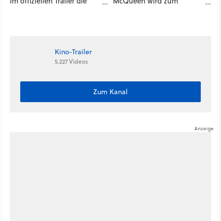
im offiziellen Trailer die
McQueen wird zum
neuen Filme und Serien für
zweiten Mal neu aufgelegt,
August 2026 vor
diesmal mit Marvel-Star
Michael B. Jordan
Kino-Trailer
5.227 Videos
Zum Kanal