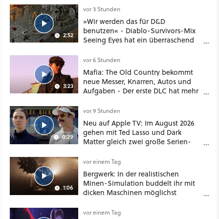
vor 3 Stunden
»Wir werden das für D&D
benutzen« - Diablo-Survivors-Mix
2:52
Seeing Eyes hat ein überraschend
nützliches Map-Tool
vor 6 Stunden
Mafia: The Old Country bekommt
neue Messer, Knarren, Autos und
3:23
Aufgaben - Der erste DLC hat mehr
dabei als nur Story
vor 9 Stunden
Neu auf Apple TV: Im August 2026
gehen mit Ted Lasso und Dark
0:29
Matter gleich zwei große Serien-
Highlights weiter
vor einem Tag
Bergwerk: In der realistischen
Minen-Simulation buddelt ihr mit
1:06
dicken Maschinen möglichst
vorsichtig Kohle aus
vor einem Tag