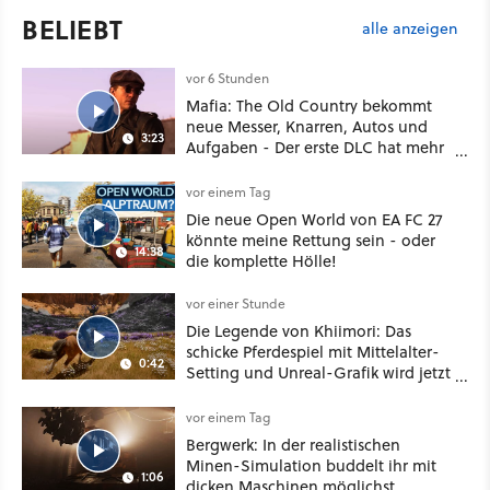
BELIEBT
alle anzeigen
vor 6 Stunden
Mafia: The Old Country bekommt
neue Messer, Knarren, Autos und
3:23
Aufgaben - Der erste DLC hat mehr
dabei als nur Story
vor einem Tag
Die neue Open World von EA FC 27
könnte meine Rettung sein - oder
14:38
die komplette Hölle!
vor einer Stunde
Die Legende von Khiimori: Das
schicke Pferdespiel mit Mittelalter-
0:42
Setting und Unreal-Grafik wird jetzt
noch größer und gefährlicher
vor einem Tag
Bergwerk: In der realistischen
Minen-Simulation buddelt ihr mit
1:06
dicken Maschinen möglichst