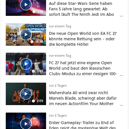
Auf diese Star-Wars-Serie haben
Fans 5 Jahre lang gewartet: Ab
1:29
sofort läuft The Ninth Jedi im Abo
bei Disney Plus
vor einem Tag
Die neue Open World von EA FC 27
könnte meine Rettung sein - oder
14:38
die komplette Hölle!
vor einem Tag
FC 27 hat jetzt eine eigene Open
World und baut den klassischen
5:38
Clubs-Modus zu einer riesigen 100-
Spieler-Sandbox aus
vor 2 Tagen
Mahershala Ali wird zwar nicht
Marvels Blade, schwingt aber dafür
2:05
im neuen Actionfilm Your Mother
Your Mother Your Mother das
Schwert
vor 2 Tagen
Erster Gameplay-Trailer zu End of
Eden zeigt die mysteriöse Welt des