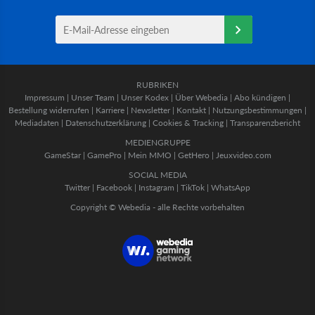
RUBRIKEN
Impressum
|
Unser Team
|
Unser Kodex
|
Über Webedia
|
Abo kündigen
|
Bestellung widerrufen
|
Karriere
|
Newsletter
|
Kontakt
|
Nutzungsbestimmungen
|
Mediadaten
|
Datenschutzerklärung
|
Cookies & Tracking
|
Transparenzbericht
MEDIENGRUPPE
GameStar
|
GamePro
|
Mein MMO
|
GetHero
|
Jeuxvideo.com
SOCIAL MEDIA
Twitter
|
Facebook
|
Instagram
|
TikTok
|
WhatsApp
Copyright © Webedia - alle Rechte vorbehalten