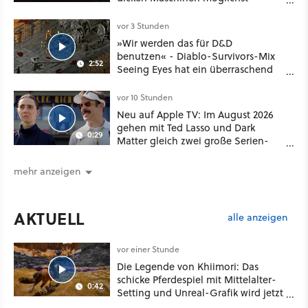
vorsichtig Kohle aus
vor 3 Stunden
»Wir werden das für D&D
benutzen« - Diablo-Survivors-Mix
2:52
Seeing Eyes hat ein überraschend
nützliches Map-Tool
vor 10 Stunden
Neu auf Apple TV: Im August 2026
gehen mit Ted Lasso und Dark
0:29
Matter gleich zwei große Serien-
Highlights weiter
mehr anzeigen
AKTUELL
alle anzeigen
vor einer Stunde
Die Legende von Khiimori: Das
schicke Pferdespiel mit Mittelalter-
0:42
Setting und Unreal-Grafik wird jetzt
noch größer und gefährlicher