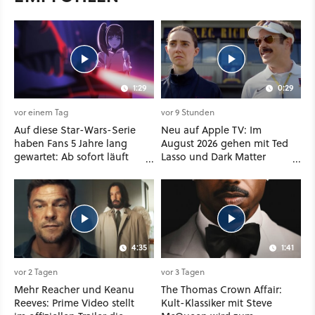
1:29
0:29
vor einem Tag
vor 9 Stunden
Auf diese Star-Wars-Serie
Neu auf Apple TV: Im
haben Fans 5 Jahre lang
August 2026 gehen mit Ted
gewartet: Ab sofort läuft
Lasso und Dark Matter
The Ninth Jedi im Abo bei
gleich zwei große Serien-
Disney Plus
Highlights weiter
4:35
1:41
vor 2 Tagen
vor 3 Tagen
Mehr Reacher und Keanu
The Thomas Crown Affair:
Reeves: Prime Video stellt
Kult-Klassiker mit Steve