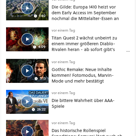
Die Gilde: Europa 1410 heizt vor
dem Early Access im September
1:40
nochmal die Mittelalter-Essen an
vor einem Tag
Titan Quest 2 wächst unbeirrt zu
einem immer größeren Diablo-
4:09
Rivalen heran - ab sofort gibt's
sogar eine richtige Beschwörer-
Klasse
vor einem Tag
Gothic Remake: Neue Inhalte
kommen! Fotomodus, Marvin-
3:13
Mode und mehr bestätigt
vor einem Tag
Die bittere Wahrheit über AAA-
Spiele
26:22
vor einem Tag
Das historische Rollenspiel