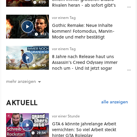
4:09
Rivalen heran - ab sofort gibt's
sogar eine richtige Beschwörer-
Klasse
vor einem Tag
Gothic Remake: Neue Inhalte
kommen! Fotomodus, Marvin-
3:13
Mode und mehr bestätigt
vor einem Tag
8 Jahre nach Release haut uns
Assassin's Creed Odyssey immer
14:45
noch um - Und ist jetzt sogar
besser!
mehr anzeigen
AKTUELL
alle anzeigen
vor einer Stunde
GTA 6 könnte jahrelange Arbeit
vernichten: So viel Arbeit steckt
29:54
hinter GTA Roleplay