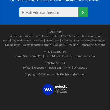
Hol' dir die neuesten Infos zu Games und Hardware direkt ins Postfach
RUBRIKEN
Impressum
|
Unser Team
|
Unser Kodex
|
Über Webedia
|
Abo kündigen
|
Bestellung widerrufen
|
Karriere
|
Newsletter
|
Kontakt
|
Nutzungsbestimmungen
|
Mediadaten
|
Datenschutzerklärung
|
Cookies & Tracking
|
Transparenzbericht
MEDIENGRUPPE
GameStar
|
GamePro
|
Mein MMO
|
GetHero
|
Jeuxvideo.com
SOCIAL MEDIA
Twitter
|
Facebook
|
Instagram
|
TikTok
|
WhatsApp
Copyright © Webedia - alle Rechte vorbehalten