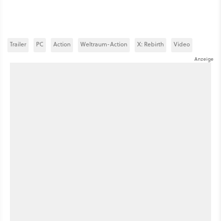
Trailer
PC
Action
Weltraum-Action
X: Rebirth
Video