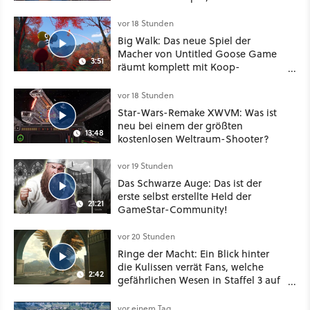
vor 18 Stunden
Big Walk: Das neue Spiel der
Macher von Untitled Goose Game
3:51
räumt komplett mit Koop-
Konventionen auf
vor 18 Stunden
Star-Wars-Remake XWVM: Was ist
neu bei einem der größten
13:48
kostenlosen Weltraum-Shooter?
vor 19 Stunden
Das Schwarze Auge: Das ist der
erste selbst erstellte Held der
21:21
GameStar-Community!
vor 20 Stunden
Ringe der Macht: Ein Blick hinter
die Kulissen verrät Fans, welche
2:42
gefährlichen Wesen in Staffel 3 auf
sie warten
vor einem Tag