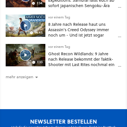
Expeditions: Samurai lässt euch ab
1:34
sofort japanischen Sengoku-Ära
aufmischen - wahlweise mit Gewalt
oder Diplomatie
vor einem Tag
8 Jahre nach Release haut uns
Assassin's Creed Odyssey immer
14:45
noch um - Und ist jetzt sogar
besser!
vor einem Tag
Ghost Recon Wildlands: 9 Jahre
nach Release bekommt der Taktik-
1:33
Shooter mit Last Rites nochmal ein
dickes Update
mehr anzeigen
NEWSLETTER BESTELLEN