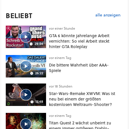
BELIEBT
alle anzeigen
vor einer Stunde
GTA 6 könnte jahrelange Arbeit
vernichten: So viel Arbeit steckt
29:54
hinter GTA Roleplay
vor einem Tag
Die bittere Wahrheit über AAA-
Spiele
26:22
vor 18 Stunden
Star-Wars-Remake XWVM: Was ist
neu bei einem der größten
13:48
kostenlosen Weltraum-Shooter?
vor einem Tag
Titan Quest 2 wächst unbeirrt zu
einem immer größeren Diablo-