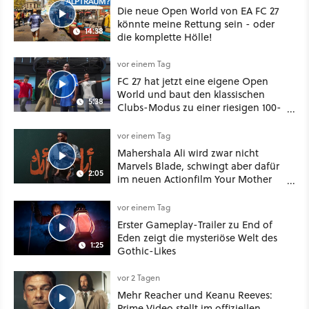
Die neue Open World von EA FC 27
könnte meine Rettung sein - oder
14:38
die komplette Hölle!
vor einem Tag
FC 27 hat jetzt eine eigene Open
World und baut den klassischen
5:38
Clubs-Modus zu einer riesigen 100-
Spieler-Sandbox aus
vor einem Tag
Mahershala Ali wird zwar nicht
Marvels Blade, schwingt aber dafür
2:05
im neuen Actionfilm Your Mother
Your Mother Your Mother das
Schwert
vor einem Tag
Erster Gameplay-Trailer zu End of
Eden zeigt die mysteriöse Welt des
1:25
Gothic-Likes
vor 2 Tagen
Mehr Reacher und Keanu Reeves:
Prime Video stellt im offiziellen