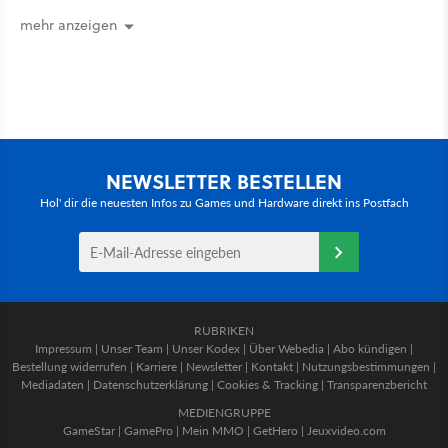
ein
mehr anzeigen
NEWSLETTER BESTELLEN
Hol' dir die neuesten Infos zu Games und Hardware direkt ins Postfach
RUBRIKEN
Impressum
|
Unser Team
|
Unser Kodex
|
Über Webedia
|
Abo kündigen
|
Bestellung widerrufen
|
Karriere
|
Newsletter
|
Kontakt
|
Nutzungsbestimmungen
|
Mediadaten
|
Datenschutzerklärung
|
Cookies & Tracking
|
Transparenzbericht
MEDIENGRUPPE
GameStar
|
GamePro
|
Mein MMO
|
GetHero
|
Jeuxvideo.com