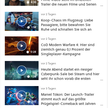
4:35
Trailer die neuen Filme und Serien
für August 2026 vor
vor 2 Tagen
Koop-Chaos im Flugzeug: Liebe
Passagiere, bitte bewahren Sie
1:58
Ruhe und schnallen Sie sich an
vor 2 Tagen
CoD Modern Warfare 4: Hier sind
ziemlich genau 0,1 Prozent der
0:28
Singleplayer-Kampagne
vor 2 Tagen
Heute Abend startet ein riesiger
Cyberpunk-Sale bei Steam und hier
1:28
seht ihr schon vorab die ersten
Angebote im Trailer
vor 3 Tagen
Marvel Tōkon: Der Launch-Trailer
stimmt euch auf das größte
2:12
Prügelspiel-Comeback seit Jahren