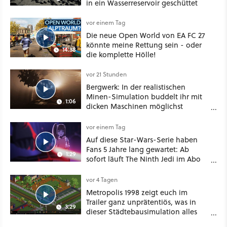
in ein Wasserreservoir geschüttet
vor einem Tag
Die neue Open World von EA FC 27
könnte meine Rettung sein - oder
14:38
die komplette Hölle!
vor 21 Stunden
Bergwerk: In der realistischen
Minen-Simulation buddelt ihr mit
1:06
dicken Maschinen möglichst
vorsichtig Kohle aus
vor einem Tag
Auf diese Star-Wars-Serie haben
Fans 5 Jahre lang gewartet: Ab
1:29
sofort läuft The Ninth Jedi im Abo
bei Disney Plus
vor 4 Tagen
Metropolis 1998 zeigt euch im
Trailer ganz unprätentiös, was in
3:29
dieser Städtebausimulation alles
möglich ist