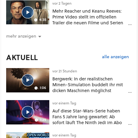
vor 2 Tagen
Mehr Reacher und Keanu Reeves:
Prime Video stellt im offiziellen
4:35
Trailer die neuen Filme und Serien
für August 2026 vor
mehr anzeigen
AKTUELL
alle anzeigen
vor 21 Stunden
Bergwerk: In der realistischen
Minen-Simulation buddelt ihr mit
1:06
dicken Maschinen möglichst
vorsichtig Kohle aus
vor einem Tag
Auf diese Star-Wars-Serie haben
Fans 5 Jahre lang gewartet: Ab
1:29
sofort läuft The Ninth Jedi im Abo
bei Disney Plus
vor einem Tag