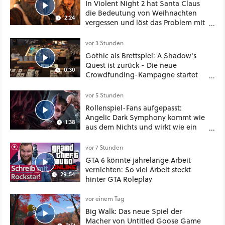
In Violent Night 2 hat Santa Claus
die Bedeutung von Weihnachten
2:24
vergessen und löst das Problem mit
viel roher Gewalt
vor 3 Stunden
Gothic als Brettspiel: A Shadow's
Quest ist zurück - Die neue
0:30
Crowdfunding-Kampagne startet
im September
vor 5 Stunden
Rollenspiel-Fans aufgepasst:
Angelic Dark Symphony kommt wie
1:38
aus dem Nichts und wirkt wie ein
Mix aus Baldur's Gate 3, XCOM und
Mass Effect
vor 7 Stunden
GTA 6 könnte jahrelange Arbeit
vernichten: So viel Arbeit steckt
29:54
hinter GTA Roleplay
vor einem Tag
Big Walk: Das neue Spiel der
Macher von Untitled Goose Game