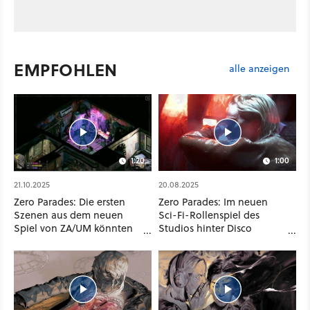
EMPFOHLEN
alle anzeigen
1:20
1:00
21.10.2025
20.08.2025
Zero Parades: Die ersten
Zero Parades: Im neuen
Szenen aus dem neuen
Sci-Fi-Rollenspiel des
Spiel von ZA/UM könnten
Studios hinter Disco
kaum stärker »Disco
Elysium spielt ihr einen der
Elysium« schreien
besten Spione und
gleichzeitig furchtbarsten
Menschen