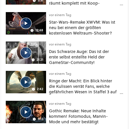
3:51
räumt komplett mit Koop-
Konventionen auf
vor einem Tag
Star-Wars-Remake XWVM: Was ist
neu bei einem der größten
13:48
kostenlosen Weltraum-Shooter?
vor einem Tag
Das Schwarze Auge: Das ist der
erste selbst erstellte Held der
21:21
GameStar-Community!
vor einem Tag
Ringe der Macht: Ein Blick hinter
die Kulissen verrät Fans, welche
2:42
gefährlichen Wesen in Staffel 3 auf
sie warten
vor einem Tag
Gothic Remake: Neue Inhalte
kommen! Fotomodus, Marvin-
3:13
Mode und mehr bestätigt