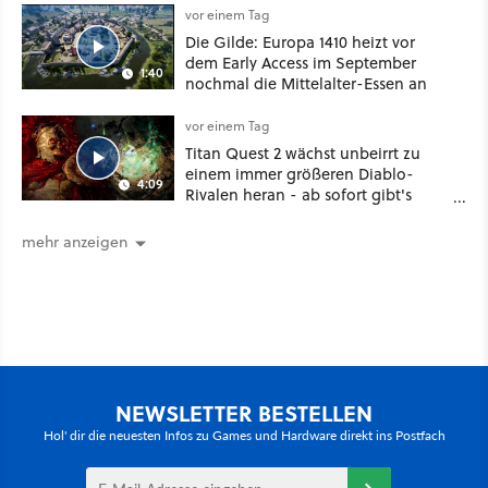
vor einem Tag
Die Gilde: Europa 1410 heizt vor
dem Early Access im September
1:40
nochmal die Mittelalter-Essen an
vor einem Tag
Titan Quest 2 wächst unbeirrt zu
einem immer größeren Diablo-
4:09
Rivalen heran - ab sofort gibt's
sogar eine richtige Beschwörer-
Klasse
mehr anzeigen
NEWSLETTER BESTELLEN
Hol' dir die neuesten Infos zu Games und Hardware direkt ins Postfach