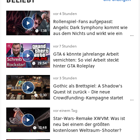
vor 4 Stunden
Rollenspiel-Fans aufgepasst:
Angelic Dark Symphony kommt wie
1:38
aus dem Nichts und wirkt wie ein
Mix aus Baldur's Gate 3, XCOM und
Mass Effect
vor 7 Stunden
GTA 6 könnte jahrelange Arbeit
vernichten: So viel Arbeit steckt
29:54
hinter GTA Roleplay
vor 3 Stunden
Gothic als Brettspiel: A Shadow's
Quest ist zurück - Die neue
0:30
Crowdfunding-Kampagne startet
im September
vor einem Tag
Star-Wars-Remake XWVM: Was ist
neu bei einem der größten
13:48
kostenlosen Weltraum-Shooter?