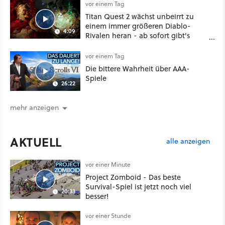
vor einem Tag
Titan Quest 2 wächst unbeirrt zu
einem immer größeren Diablo-
4:09
Rivalen heran - ab sofort gibt's
sogar eine richtige Beschwörer-
Klasse
vor einem Tag
Die bittere Wahrheit über AAA-
Spiele
26:22
mehr anzeigen
AKTUELL
alle anzeigen
vor einer Minute
Project Zomboid - Das beste
Survival-Spiel ist jetzt noch viel
20:33
besser!
vor einer Stunde