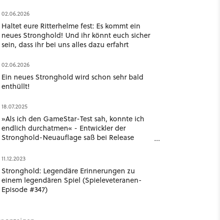
02.06.2026
Haltet eure Ritterhelme fest: Es kommt ein
neues Stronghold! Und ihr könnt euch sicher
sein, dass ihr bei uns alles dazu erfahrt
02.06.2026
Ein neues Stronghold wird schon sehr bald
enthüllt!
18.07.2025
»Als ich den GameStar-Test sah, konnte ich
endlich durchatmen« - Entwickler der
Stronghold-Neuauflage saß bei Release
völlig nervös vor Metacritic
11.12.2023
Stronghold: Legendäre Erinnerungen zu
einem legendären Spiel (Spieleveteranen-
Episode #347)