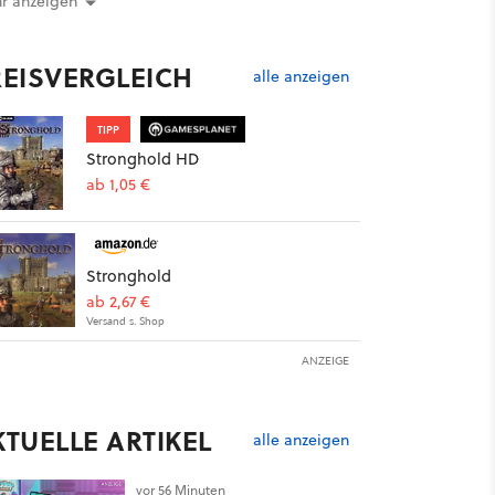
r anzeigen
REISVERGLEICH
alle anzeigen
TIPP
Stronghold HD
ab 1,05 €
Stronghold
ab 2,67 €
Versand s. Shop
ANZEIGE
KTUELLE ARTIKEL
alle anzeigen
vor 56 Minuten