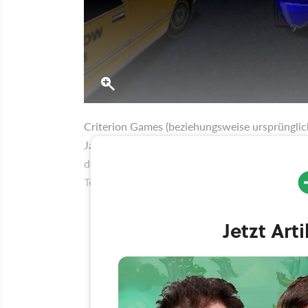
Criterion Games (beziehungsweise ursprünglic
Jahrtausendwende herum eigentlich kaum: Das
den Radaren der meisten Spieler, das 1999 verö
Teil der Tony-Hawk’s-Serie und ging traurig gl
Jetzt Art