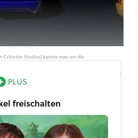
h Criterion Studios) kannte man um die
 1997er U-Boot-Actionspiel Sub Culture tauchte unter
ffentlichte TrickStyle erschien zeitgleich mit dem ersten
ucksend unter.
ikel freischalten