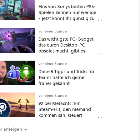
Eins von Sonys besten PS5-
Spielen kennen nur wenige
- jetzt könnt ihr günstig zu
ihnen gehören!
vor einer Stunde
Das wichtigste PC-Gadget,
das euren Desktop-PC
obsolet macht, gibt es
wieder günstig!
vor einer Stunde
Diese 5 Tipps und Tricks für
Teams hätte ich gerne
1
früher gekannt
vor einer Stunde
92 bei Metacritc: Ein
Steam-Hit, den niemand
2
kommen sah, steuert
gerade auf einen Platz bei
den Game Awards zu
r anzeigen