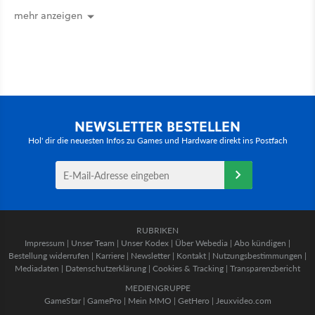
mehr an [Best of GameStar]
mehr anzeigen
NEWSLETTER BESTELLEN
Hol' dir die neuesten Infos zu Games und Hardware direkt ins Postfach
RUBRIKEN
Impressum
|
Unser Team
|
Unser Kodex
|
Über Webedia
|
Abo kündigen
|
Bestellung widerrufen
|
Karriere
|
Newsletter
|
Kontakt
|
Nutzungsbestimmungen
|
Mediadaten
|
Datenschutzerklärung
|
Cookies & Tracking
|
Transparenzbericht
MEDIENGRUPPE
GameStar
|
GamePro
|
Mein MMO
|
GetHero
|
Jeuxvideo.com