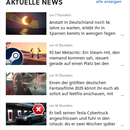
AKTUELLE NEWS
alle anzeigen
vor 7 Stunden
Anstatt in Deutschland noch 56
Jahre zu warten, erlebt ihr in
Spanien bereits in wenigen Tagen
ein schattiges Sommer-Spektakel
vor 13 Stunden
92 bei Metacritc: Ein Steam-Hit, den
niemand kommen sah, steuert
gerade auf einen Platz bei den
Game Awards zu
vor 15 Stunden
Einen der größten deutschen
Fantasyfilme 2025 könnt ihr euch ab
sofort auf Netflix anschauen, mit
dabei: ein Star aus Der Hobbit
vor 16 Stunden
Er ließ seinen Tesla Cybertruck
angeschlossen und fuhr in den
Urlaub: Als er zwei Wochen später
zurückkam, sprang der Truck nicht