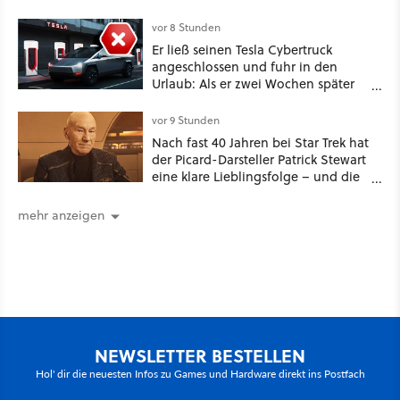
dabei: ein Star aus Der Hobbit
vor 8 Stunden
Er ließ seinen Tesla Cybertruck
angeschlossen und fuhr in den
Urlaub: Als er zwei Wochen später
zurückkam, sprang der Truck nicht
mehr an [Best of GameStar]
vor 9 Stunden
Nach fast 40 Jahren bei Star Trek hat
der Picard-Darsteller Patrick Stewart
eine klare Lieblingsfolge – und die
ist Familiensache
mehr anzeigen
NEWSLETTER BESTELLEN
Hol' dir die neuesten Infos zu Games und Hardware direkt ins Postfach