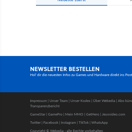
NEWSLETTER BESTELLEN
Hol' dir die neuesten Infos zu Games und Hardware direkt ins Pos
Impressum
|
Unser Team
|
Unser Kodex
|
Über Webedia
|
Abo kün
Transparenzbericht
GameStar
|
GamePro
|
Mein MMO
|
GetHero
|
Jeuxvideo.com
Twitter
|
Facebook
|
Instagram
|
TikTok
|
WhatsApp
Copyright © Webedia - alle Rechte vorbehalten