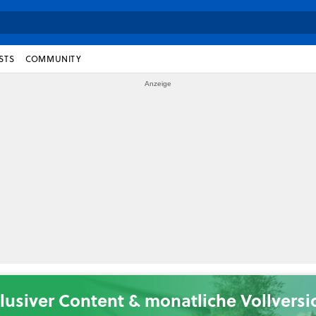
STS
COMMUNITY
lusiver Content & monatliche Vollvers