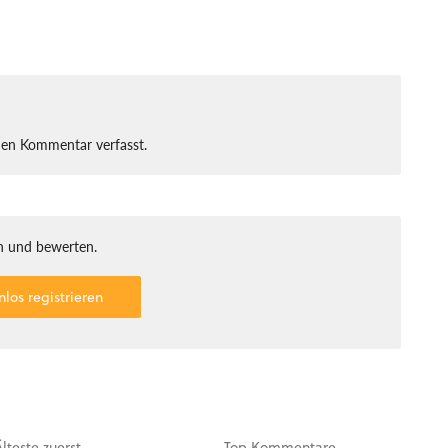
nen Kommentar verfasst.
 und bewerten.
nlos registrieren
Älteste
zuerst
Top
Kommentare