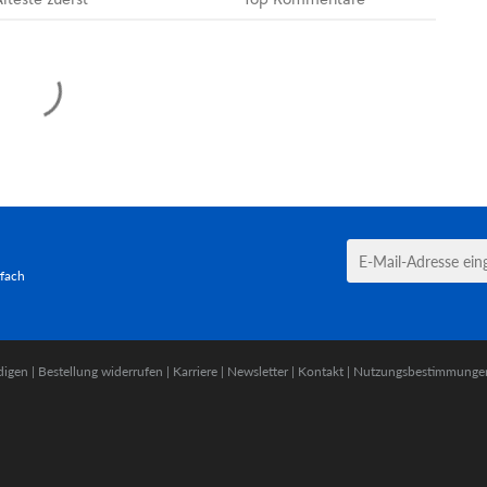
tfach
digen
|
Bestellung widerrufen
|
Karriere
|
Newsletter
|
Kontakt
|
Nutzungsbestimmunge