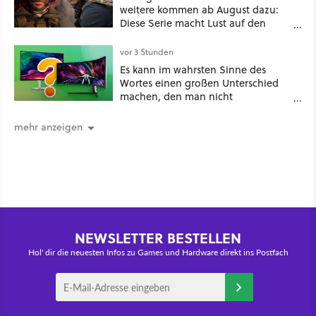
weitere kommen ab August dazu:
Diese Serie macht Lust auf den
kommenden Call-of-Duty-Film
vor 3 Stunden
Es kann im wahrsten Sinne des
Wortes einen großen Unterschied
machen, den man nicht
unterschätzen sollte: Mit welchem
Seitenverhältnis seid ihr unterwegs?
mehr anzeigen
NEWSLETTER BESTELLEN
Hol' dir die neuesten Infos zu Games und Hardware direkt ins Postfach