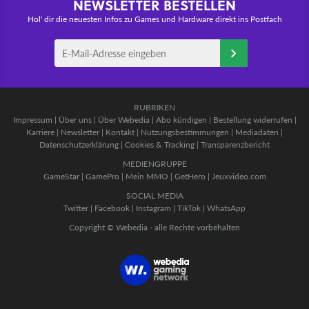
NEWSLETTER BESTELLEN
Hol' dir die neuesten Infos zu Games und Hardware direkt ins Postfach
RUBRIKEN
Impressum
|
Über uns
|
Über Webedia
|
Abo kündigen
|
Bestellung widerrufen
|
Karriere
|
Newsletter
|
Kontakt
|
Nutzungsbestimmungen
|
Mediadaten
|
Datenschutzerklärung
|
Cookies & Tracking
|
Transparenzbericht
MEDIENGRUPPE
GameStar
|
GamePro
|
Mein MMO
|
GetHero
|
Jeuxvideo.com
SOCIAL MEDIA
Twitter
|
Facebook
|
Instagram
|
TikTok
|
WhatsApp
Copyright © Webedia - alle Rechte vorbehalten