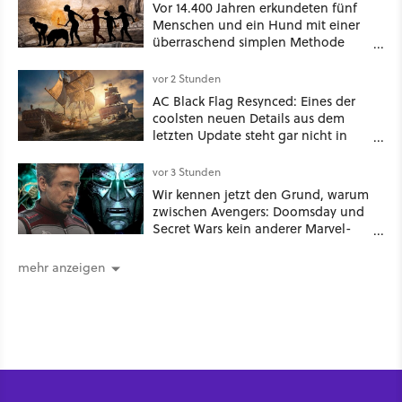
Vor 14.400 Jahren erkundeten fünf
Menschen und ein Hund mit einer
überraschend simplen Methode
eine tiefe Höhle und hinterließen
Spuren für die Ewigkeit
vor 2 Stunden
AC Black Flag Resynced: Eines der
coolsten neuen Details aus dem
letzten Update steht gar nicht in
den Patch Notes
vor 3 Stunden
Wir kennen jetzt den Grund, warum
zwischen Avengers: Doomsday und
Secret Wars kein anderer Marvel-
Film erscheint
mehr anzeigen