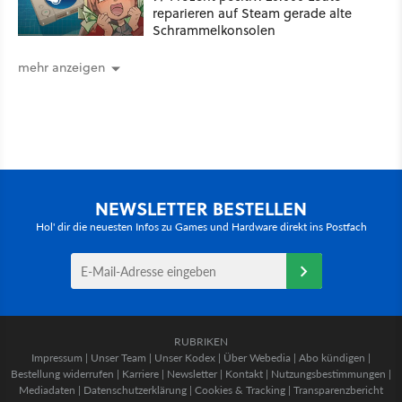
reparieren auf Steam gerade alte
Schrammelkonsolen
mehr anzeigen
NEWSLETTER BESTELLEN
Hol' dir die neuesten Infos zu Games und Hardware direkt ins Postfach
RUBRIKEN
Impressum
|
Unser Team
|
Unser Kodex
|
Über Webedia
|
Abo kündigen
|
Bestellung widerrufen
|
Karriere
|
Newsletter
|
Kontakt
|
Nutzungsbestimmungen
|
Mediadaten
|
Datenschutzerklärung
|
Cookies & Tracking
|
Transparenzbericht