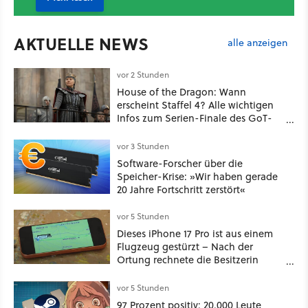
AKTUELLE NEWS
alle anzeigen
vor 2 Stunden
House of the Dragon: Wann
erscheint Staffel 4? Alle wichtigen
Infos zum Serien-Finale des GoT-
Spinoffs
vor 3 Stunden
Software-Forscher über die
Speicher-Krise: »Wir haben gerade
20 Jahre Fortschritt zerstört«
vor 5 Stunden
Dieses iPhone 17 Pro ist aus einem
Flugzeug gestürzt – Nach der
Ortung rechnete die Besitzerin
nicht damit, es unversehrt
vorzufinden
vor 5 Stunden
97 Prozent positiv: 20.000 Leute