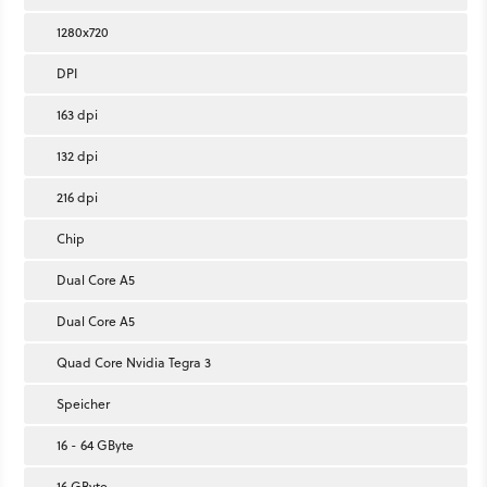
1280x720
DPI
163 dpi
132 dpi
216 dpi
Chip
Dual Core A5
Dual Core A5
Quad Core Nvidia Tegra 3
Speicher
16 - 64 GByte
16 GByte