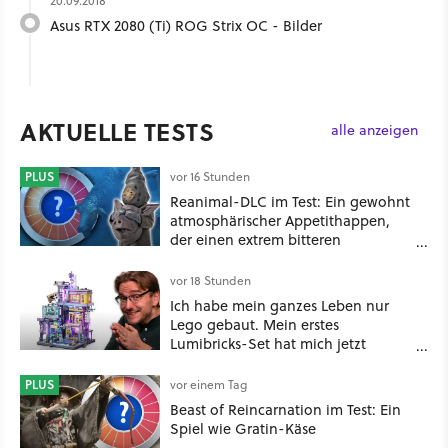
20.09.2018
Asus RTX 2080 (Ti) ROG Strix OC - Bilder
AKTUELLE TESTS
alle anzeigen
PLUS
vor 16 Stunden
Reanimal-DLC im Test: Ein gewohnt
atmosphärischer Appetithappen,
der einen extrem bitteren
Nachgeschmack hinterlässt
vor 18 Stunden
Ich habe mein ganzes Leben nur
Lego gebaut. Mein erstes
Lumibricks-Set hat mich jetzt
nachhaltig beeindruckt: Game
Stack im Test
PLUS
vor einem Tag
Beast of Reincarnation im Test: Ein
Spiel wie Gratin-Käse