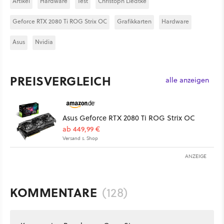
Artikel
Hardware
Test
Christoph Liedtke
Geforce RTX 2080 Ti ROG Strix OC
Grafikkarten
Hardware
Asus
Nvidia
PREISVERGLEICH
alle anzeigen
Asus Geforce RTX 2080 Ti ROG Strix OC
ab 449,99 €
Versand s. Shop
ANZEIGE
KOMMENTARE
(128)