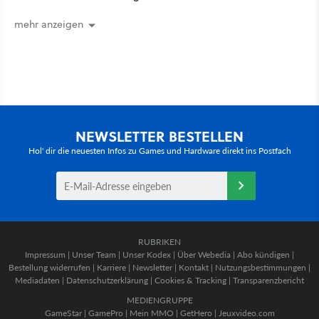
mehr anzeigen
NEWSLETTER BESTELLEN
Hol' dir die neuesten Infos zu Games und Hardware direkt ins Postfach
RUBRIKEN
Impressum
|
Unser Team
|
Unser Kodex
|
Über Webedia
|
Abo kündigen
|
Bestellung widerrufen
|
Karriere
|
Newsletter
|
Kontakt
|
Nutzungsbestimmungen
|
Mediadaten
|
Datenschutzerklärung
|
Cookies & Tracking
|
Transparenzbericht
MEDIENGRUPPE
GameStar
|
GamePro
|
Mein MMO
|
GetHero
|
Jeuxvideo.com