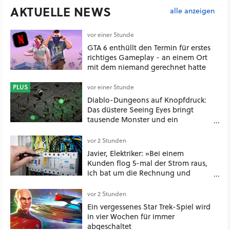
AKTUELLE NEWS
alle anzeigen
vor einer Stunde
GTA 6 enthüllt den Termin für erstes
richtiges Gameplay - an einem Ort
mit dem niemand gerechnet hatte
PLUS
vor einer Stunde
Diablo-Dungeons auf Knopfdruck:
Das düstere Seeing Eyes bringt
tausende Monster und ein
mächtiges Tool, das sogar D&D-
Spieler feuern
vor 2 Stunden
Javier, Elektriker: »Bei einem
Kunden flog 5-mal der Strom raus,
ich bat um die Rechnung und
entdeckte, dass er je nach Uhrzeit
eine unterschiedliche vertragliche
vor 2 Stunden
Leistung hatte«
Ein vergessenes Star Trek-Spiel wird
in vier Wochen für immer
abgeschaltet