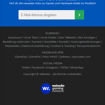
Hol' dir die neuesten Infos zu Games und Hardware direkt ins Postfach
RUBRIKEN
Impressum
|
Unser Team
|
Unser Kodex
|
Über Webedia
|
Abo kündigen
|
Bestellung widerrufen
|
Karriere
|
Newsletter
|
Kontakt
|
Nutzungsbestimmungen
|
Mediadaten
|
Datenschutzerklärung
|
Cookies & Tracking
|
Transparenzbericht
MEDIENGRUPPE
GameStar
|
GamePro
|
Mein MMO
|
GetHero
|
Jeuxvideo.com
SOCIAL MEDIA
Twitter
|
Facebook
|
Instagram
|
TikTok
|
WhatsApp
Copyright © Webedia - alle Rechte vorbehalten