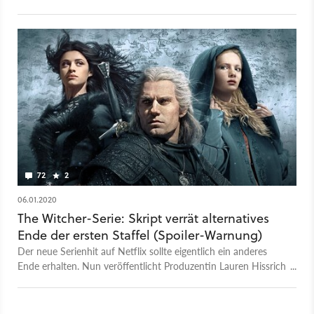
Ausblick auf die 2. Staffel. Darf diesmal Mark Hamill
mitspielen?
72
2
06.01.2020
The Witcher-Serie: Skript verrät alternatives
Ende der ersten Staffel (Spoiler-Warnung)
Der neue Serienhit auf Netflix sollte eigentlich ein anderes
Ende erhalten. Nun veröffentlicht Produzentin Lauren Hissrich
die Drehbuchseite zum geplanten Finale der ersten Staffel.
Achtung, Spoiler-Warnung!