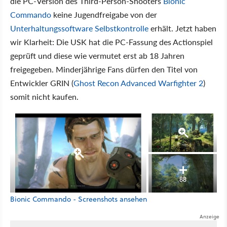
die PC-Version des Third-Person-Shooters
Bionic
Commando
keine Jugendfreigabe von der
Unterhaltungssoftware Selbstkontrolle
erhält. Jetzt haben
wir Klarheit: Die USK hat die PC-Fassung des Actionspiel
geprüft und diese wie vermutet erst ab 18 Jahren
freigegeben. Minderjährige Fans dürfen den Titel von
Entwickler GRIN (
Ghost Recon Advanced Warfighter 2
)
somit nicht kaufen.
88
Bionic Commando - Screenshots ansehen