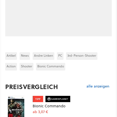
Artikel
News
Andre Linken
PC
3rd-Person-Shooter
Action
Shooter
Bionic Commando
PREISVERGLEICH
alle anzeigen
TIPP
Bionic Commando
ab 3,07 €