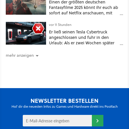
Einen der größten deutschen
Fantasyfilme 2025 könnt ihr euch ab
sofort auf Netflix anschauen, mit
dabei: ein Star aus Der Hobbit
vor 11 Stunden
Er ließ seinen Tesla Cybertruck
angeschlossen und fuhr in den
Urlaub: Als er zwei Wochen später
zurückkam, sprang der Truck nicht
mehr an [Best of GameStar]
mehr anzeigen
NEWSLETTER BESTELLEN
Hol' dir die neuesten Infos zu Games und Hardware direkt ins Postfach