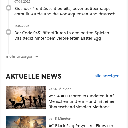
07.08.2025
Bioshock 4 enttäuscht bereits, bevor es überhaupt
enthüllt wurde und die Konsequenzen sind drastisch
15.07.2025
Der Code 0451 öffnet Türen in den besten Spielen -
Das steckt hinter dem verbreiteten Easter Egg
mehr anzeigen
AKTUELLE NEWS
alle anzeigen
vor 37 Minuten
Vor 14.400 Jahren erkundeten fünf
Menschen und ein Hund mit einer
überraschend simplen Methode
eine tiefe Höhle und hinterließen
Spuren für die Ewigkeit
vor 41 Minuten
AC Black Flag Resynced: Eines der