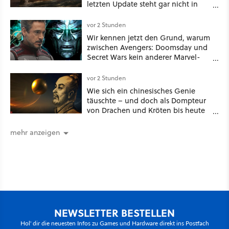
letzten Update steht gar nicht in
den Patch Notes
vor 2 Stunden
Wir kennen jetzt den Grund, warum
zwischen Avengers: Doomsday und
Secret Wars kein anderer Marvel-
Film erscheint
vor 2 Stunden
Wie sich ein chinesisches Genie
täuschte – und doch als Dompteur
von Drachen und Kröten bis heute
Recht behält [Best of GameStar]
mehr anzeigen
NEWSLETTER BESTELLEN
Hol' dir die neuesten Infos zu Games und Hardware direkt ins Postfach