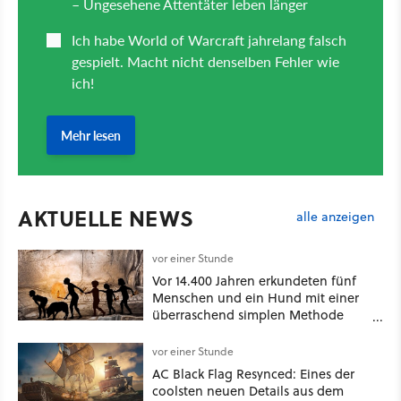
AKTUELLE NEWS
alle anzeigen
vor einer Stunde
Vor 14.400 Jahren erkundeten fünf
Menschen und ein Hund mit einer
überraschend simplen Methode
eine tiefe Höhle und hinterließen
Spuren für die Ewigkeit
vor einer Stunde
AC Black Flag Resynced: Eines der
coolsten neuen Details aus dem