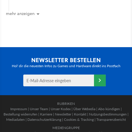
mehr anzeigen
NEWSLETTER BESTELLEN
Hol' dir die neuesten Infos zu Games und Hardware direkt ins Postfach
RUBRIKEN
Impressum
|
Unser Team
|
Unser Kodex
|
Über Webedia
|
Abo kündigen
|
Bestellung widerrufen
|
Karriere
|
Newsletter
|
Kontakt
|
Nutzungsbestimmungen
|
Mediadaten
|
Datenschutzerklärung
|
Cookies & Tracking
|
Transparenzbericht
MEDIENGRUPPE