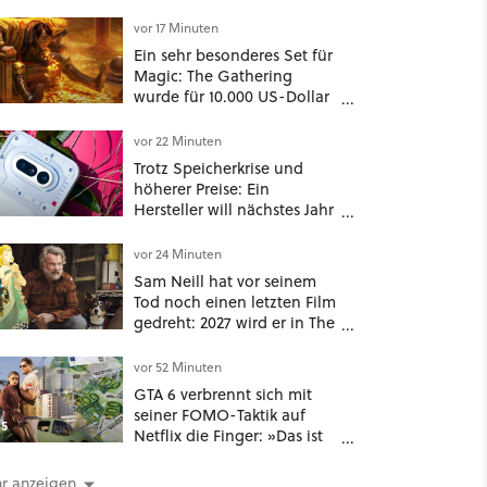
vor 17 Minuten
Ein sehr besonderes Set für
Magic: The Gathering
wurde für 10.000 US-Dollar
bei Ebay verkauft, jetzt
bekommt es jeder viel
vor 22 Minuten
günstiger
Trotz Speicherkrise und
höherer Preise: Ein
Hersteller will nächstes Jahr
einfach doppelt so viele
Handymodelle in den
vor 24 Minuten
Handel bringen
Sam Neill hat vor seinem
Tod noch einen letzten Film
gedreht: 2027 wird er in The
Legend of Zelda zu sehen
sein
vor 52 Minuten
GTA 6 verbrennt sich mit
seiner FOMO-Taktik auf
5
Netflix die Finger: »Das ist
eine neue Stufe von Gier«
r anzeigen