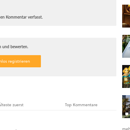
nen Kommentar verfasst.
 und bewerten.
nlos registrieren
Älteste
zuerst
Top
Kommentare
meh