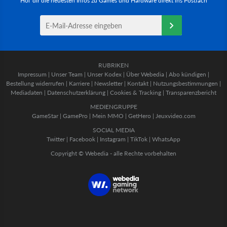
Hol' dir die neuesten Infos zu Games und Hardware direkt ins Postfach
RUBRIKEN
Impressum
|
Unser Team
|
Unser Kodex
|
Über Webedia
|
Abo kündigen
|
Bestellung widerrufen
|
Karriere
|
Newsletter
|
Kontakt
|
Nutzungsbestimmungen
|
Mediadaten
|
Datenschutzerklärung
|
Cookies & Tracking
|
Transparenzbericht
MEDIENGRUPPE
GameStar
|
GamePro
|
Mein MMO
|
GetHero
|
Jeuxvideo.com
SOCIAL MEDIA
Twitter
|
Facebook
|
Instagram
|
TikTok
|
WhatsApp
Copyright © Webedia - alle Rechte vorbehalten