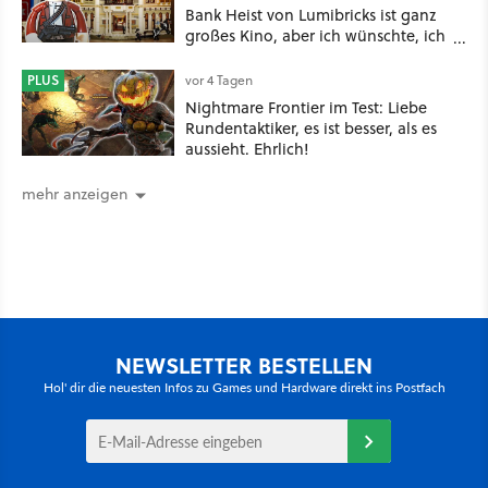
Bank Heist von Lumibricks ist ganz
großes Kino, aber ich wünschte, ich
hätte vorher nie von der Marke
gehört
PLUS
vor 4 Tagen
Nightmare Frontier im Test: Liebe
Rundentaktiker, es ist besser, als es
aussieht. Ehrlich!
mehr anzeigen
NEWSLETTER BESTELLEN
Hol' dir die neuesten Infos zu Games und Hardware direkt ins Postfach