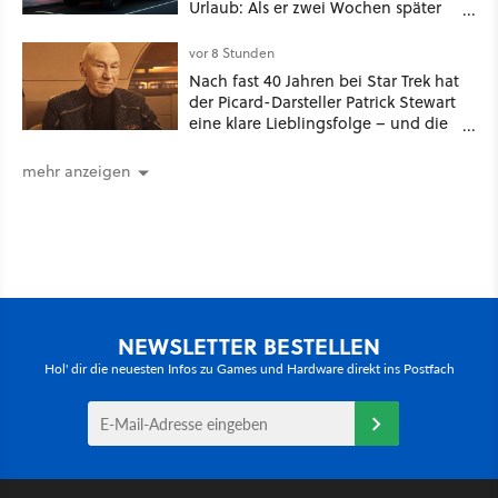
Urlaub: Als er zwei Wochen später
zurückkam, sprang der Truck nicht
mehr an [Best of GameStar]
vor 8 Stunden
Nach fast 40 Jahren bei Star Trek hat
der Picard-Darsteller Patrick Stewart
eine klare Lieblingsfolge – und die
ist Familiensache
mehr anzeigen
NEWSLETTER BESTELLEN
Hol' dir die neuesten Infos zu Games und Hardware direkt ins Postfach