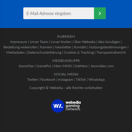
RUBRIKEN
Impressum
|
Unser Team
|
Unser Kodex
|
Über Webedia
|
Abo kündigen
|
Bestellung widerrufen
|
Karriere
|
Newsletter
|
Kontakt
|
Nutzungsbestimmungen
|
Mediadaten
|
Datenschutzerklärung
|
Cookies & Tracking
|
Transparenzbericht
MEDIENGRUPPE
GameStar
|
GamePro
|
Mein MMO
|
GetHero
|
Jeuxvideo.com
SOCIAL MEDIA
Twitter
|
Facebook
|
Instagram
|
TikTok
|
WhatsApp
Copyright © Webedia - alle Rechte vorbehalten