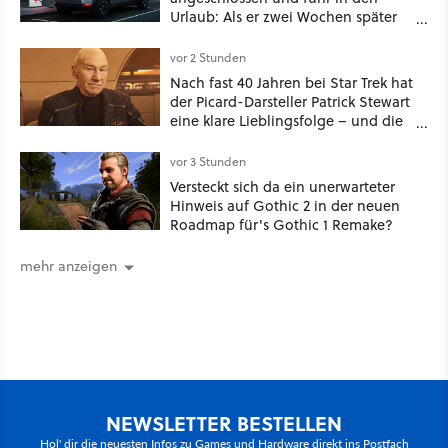
Urlaub: Als er zwei Wochen später
zurückkam, sprang der Truck nicht
mehr an [Best of GameStar]
vor 2 Stunden
Nach fast 40 Jahren bei Star Trek hat
der Picard-Darsteller Patrick Stewart
eine klare Lieblingsfolge – und die
ist Familiensache
vor 3 Stunden
Versteckt sich da ein unerwarteter
Hinweis auf Gothic 2 in der neuen
Roadmap für's Gothic 1 Remake?
mehr anzeigen
NEWSLETTER BESTELLEN
Hol' dir die neuesten Infos zu Games und Hardware direkt ins Postfach