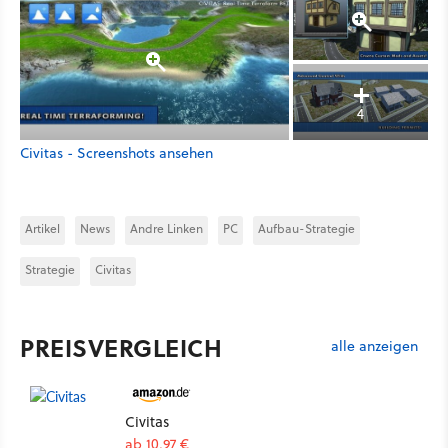
4
Civitas - Screenshots ansehen
Artikel
News
Andre Linken
PC
Aufbau-Strategie
Strategie
Civitas
PREISVERGLEICH
alle anzeigen
Civitas
ab 10,97 €