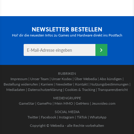
NEWSLETTER BESTELLEN
Hol' dir die neuesten Infos zu Games und Hardware direkt ins Postfach
RUBRIKEN
Impressum
|
Unser Team
|
Unser Kodex
|
Über Webedia
|
Abo kündigen
|
Bestellung widerrufen
|
Karriere
|
Newsletter
|
Kontakt
|
Nutzungsbestimmungen
|
Mediadaten
|
Datenschutzerklärung
|
Cookies & Tracking
|
Transparenzbericht
MEDIENGRUPPE
GameStar
|
GamePro
|
Mein MMO
|
GetHero
|
Jeuxvideo.com
SOCIAL MEDIA
Twitter
|
Facebook
|
Instagram
|
TikTok
|
WhatsApp
Copyright © Webedia - alle Rechte vorbehalten