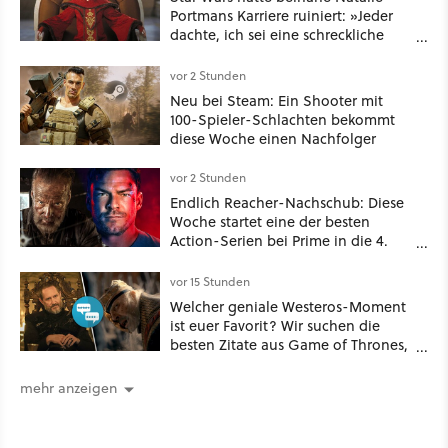
Portmans Karriere ruiniert: »Jeder
dachte, ich sei eine schreckliche
Schauspielerin«
vor 2 Stunden
Neu bei Steam: Ein Shooter mit
100-Spieler-Schlachten bekommt
diese Woche einen Nachfolger
vor 2 Stunden
Endlich Reacher-Nachschub: Diese
Woche startet eine der besten
Action-Serien bei Prime in die 4.
Staffel - unsere Streaming-Tipps
vor 15 Stunden
Welcher geniale Westeros-Moment
ist euer Favorit? Wir suchen die
besten Zitate aus Game of Thrones,
House of the Dragon und Knight of
the Seven Kingdoms
mehr anzeigen