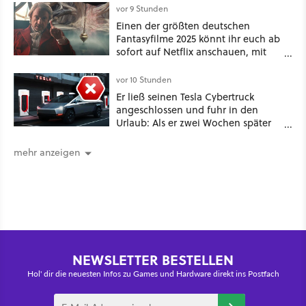
vor 9 Stunden
Einen der größten deutschen
Fantasyfilme 2025 könnt ihr euch ab
sofort auf Netflix anschauen, mit
dabei: ein Star aus Der Hobbit
vor 10 Stunden
Er ließ seinen Tesla Cybertruck
angeschlossen und fuhr in den
Urlaub: Als er zwei Wochen später
zurückkam, sprang der Truck nicht
mehr an [Best of GameStar]
mehr anzeigen
NEWSLETTER BESTELLEN
Hol' dir die neuesten Infos zu Games und Hardware direkt ins Postfach