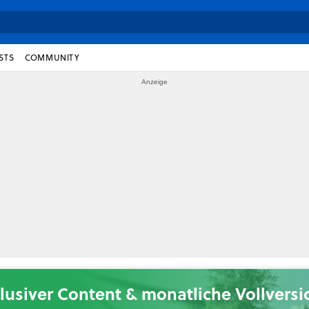
STS
COMMUNITY
lusiver Content & monatliche Vollvers