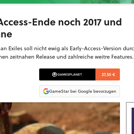
-Access-Ende noch 2017 und
äne
Exiles soll nicht ewig als Early-Access-Version dur
en zeitnahen Release und zahlreiche weitre Features.
27,50 €
GameStar bei Google bevorzugen