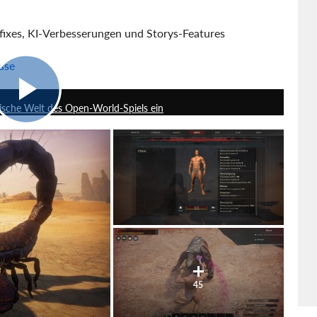
fixes, KI-Verbesserungen und Storys-Features
sse
2:07
arische Welt des Open-World-Spiels ein
45