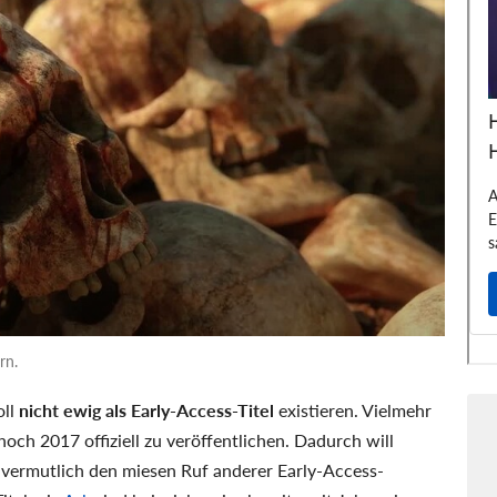
rn.
oll
nicht ewig als Early-Access-Titel
existieren. Vielmehr
och 2017 offiziell zu veröffentlichen. Dadurch will
vermutlich den miesen Ruf anderer Early-Access-