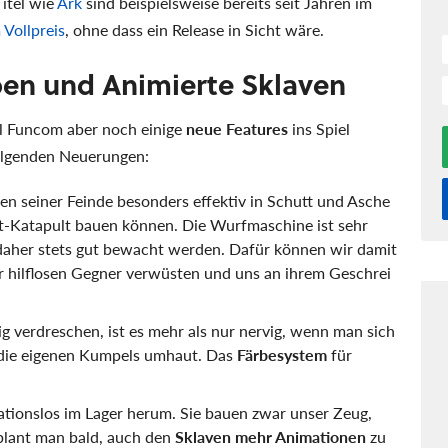
itel wie
Ark
sind beispielsweise bereits seit Jahren im
Vollpreis
, ohne dass ein Release in Sicht wäre.
ben und Animierte Sklaven
ll Funcom aber noch einige
neue Features
ins Spiel
folgenden Neuerungen:
en seiner Feinde besonders effektiv in Schutt und Asche
chet-Katapult bauen können. Die Wurfmaschine ist sehr
 daher stets gut bewacht werden. Dafür können wir damit
r hilflosen Gegner verwüsten und uns an ihrem Geschrei
 verdreschen, ist es mehr als nur nervig, wenn man sich
 die eigenen Kumpels umhaut. Das
Färbesystem
für
ationslos im Lager herum. Sie bauen zwar unser Zeug,
 plant man bald, auch den
Sklaven mehr Animationen
zu